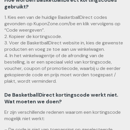
Hoe worden BasketballDirect kortingscodes
gebruikt?
1. Kies een van de huidige BasketballDirect codes
gevonden op KuponZone.com/be en klik vervolgens op
“Code weergeven”.
2. Kopieer de kortingscode.
3. Voer de BasketballDirect website in, kies de gewenste
producten en voeg ze toe aan uw winkelwagen.
4. In het winkelwagentje of de afronding van de
bestelling, is er een speciaal veld van kortingscode,
voucher, coupon of promotiecode, waarbij u de eerder
gekopieerde code en prijs moet worden toegepast /
plakt, wordt verminderd.
De BasketballDirect kortingscode werkt niet.
Wat moeten we doen?
Er zijn verschillende redenen waarom een ​​kortingscode
mogelijk niet werkt:
– De code is niet van toepassing op geselecteerde