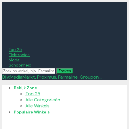
Top 25
Elektronica
Mode
Schoonheid
Zoeken
Bijv:
MediaMarkt
,
Proximus
,
Farmaline
,
Groupon
,...
Skip
Bekijk Zone
to
Top 25
content
Alle Categorieën
Alle Winkels
Populaire Winkels