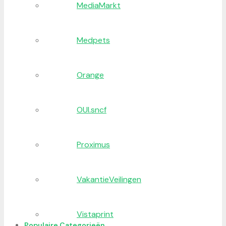
MediaMarkt
Medpets
Orange
OUI.sncf
Proximus
VakantieVeilingen
Vistaprint
Populaire Categorieën