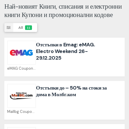
Най-новият Книги, списания и електронни
книги Купони и промоционални кодове
All
11
Отстъпки в Emag: eMAG.
Electro Weekend 26-
29.12.2025
eMAG Coupons
Отстъпки до – 50% на стоки за
дома в Молбг.ком
Mallbg Coupons