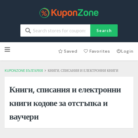
Search
Skip
Saved
Favorites
Login
to
content
>
KUPONZONE БЪЛГАРИЯ
КНИГИ, СПИСАНИЯ И ЕЛЕКТРОННИ КНИГИ
Книги, списания и електронни
книги кодове за отстъпка и
ваучери