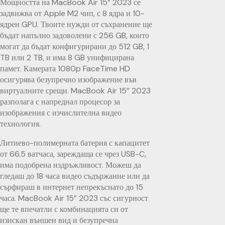
Мощността на MacBook Air 15” 2023 се
задвижва от Apple M2 чип, с 8 ядра и 10-
ядрен GPU. Твоите нужди от съхранение ще
бъдат напълно задоволени с 256 GB, които
могат да бъдат конфигурирани до 512 GB, 1
TB или 2 TB, и има 8 GB унифицирана
памет. Камерата 1080p FaceTime HD
осигурява безупречно изображение във
виртуалните срещи. MacBook Air 15” 2023
разполага с напреднал процесор за
изображения с изчислителна видео
технология.
Литиево-полимерната батерия с капацитет
от 66.5 ватчаса, зареждаща се чрез USB-C,
има подобрена издръжливост. Можеш да
гледаш до 18 часа видео съдържание или да
сърфираш в интернет непрекъснато до 15
часа. MacBook Air 15” 2023 със сигурност
ще те впечатли с комбинацията си от
изискан външен вид и безупречна