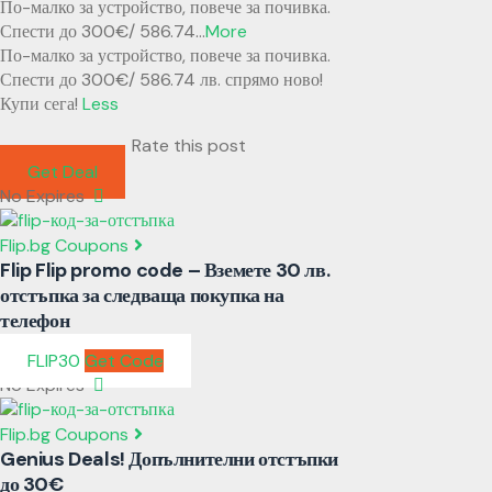
По-малко за устройство, повече за почивка.
Спести до 300€/ 586.74
...
More
По-малко за устройство, повече за почивка.
Спести до 300€/ 586.74 лв. спрямо ново!
Купи сега!
Less
Rate this post
Get Deal
No Expires
Flip.bg Coupons
Flip Flip promo code – Вземете 30 лв.
отстъпка за следваща покупка на
телефон
FLIP30
Get Code
No Expires
Flip.bg Coupons
Genius Deals! Допълнителни отстъпки
до 30€