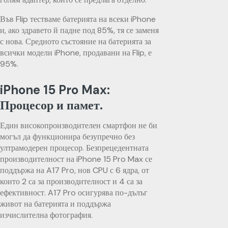
Във Flip тестваме батерията на всеки iPhone
и, ако здравето й падне под 85%, тя се заменя
с нова. Средното състояние на батерията за
всички модели iPhone, продавани на Flip, е
95%.
iPhone 15 Pro Max:
Процесор и памет.
Един високопроизводителен смартфон не би
могъл да функционира безупречно без
ултрамодерен процесор. Безпрецедентната
производителност на iPhone 15 Pro Max се
поддържа на A17 Pro, нов CPU с 6 ядра, от
които 2 са за производителност и 4 са за
ефективност. A17 Pro осигурява по-дълъг
живот на батерията и поддържа
изчислителна фотография.