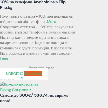
10% на телефони Android във Flip
Flip.bg
Получавате отстъпка - 10% при покупка на
избрани android телефони
...
More
Получавате отстъпка – 10% при покупка на
избрани android телефони в онлайн магазин
flip, след като въведете кода за отстъпка в
пазарската кошница. Кодът не може да се
комбинира с други промоции. Използвайте
flip промокод и купете по-евтино телефони.
Less
Rate this post
NDROID10
Get Code
No Expires
Flip.bg Coupons
Спести до 300€/ 586.74 лв. спрямо
ново!