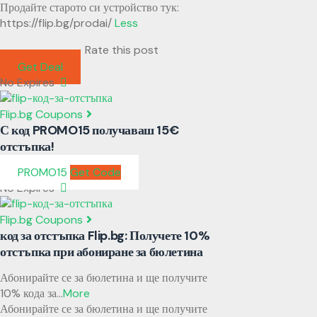
Продайте старото си устройство тук:
https://flip.bg/prodai/
Less
Rate this post
Get Deal
No Expires
Flip.bg Coupons
С код PROMO15 получаваш 15€
отстъпка!
PROMO15
Get Code
No Expires
Flip.bg Coupons
код за отстъпка Flip.bg: Получете 10%
отстъпка при абониране за бюлетина
Абонирайте се за бюлетина и ще получите
10% кода за
...
More
Абонирайте се за бюлетина и ще получите