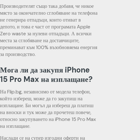
Производителят също така добавя, че никое
място за окончателно сглобяване на телефона
не генерира отпадъци, които отиват в
депото, и това е част от програмата Apple
Zero waste за нулеви отпадъци. А всички
места за сглобяване на доставчиците,
преминават към 100% възобновяема енергия
за производство.
Мога ли да закупя iPhone
15 Pro Max на изплащане?
На Flip.bg, независимо от модела телефон,
който избереш, може да го закупиш на
изплащане. Би могъл да избереш да платиш
на вноски и тук може да прочетеш повече,
относно закупуването на iPhone 15 Pro Max
на изплащане.
Наслади се на супер изгодни оферти на