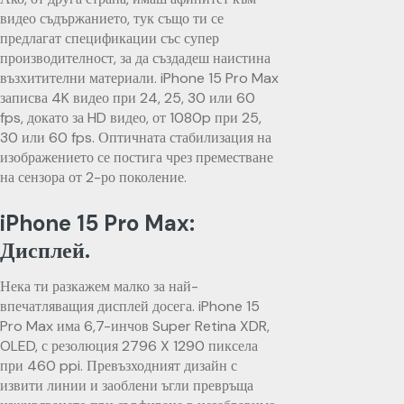
видео съдържанието, тук също ти се
предлагат спецификации със супер
производителност, за да създадеш наистина
възхитителни материали. iPhone 15 Pro Max
записва 4K видео при 24, 25, 30 или 60
fps, докато за HD видео, от 1080p при 25,
30 или 60 fps. Оптичната стабилизация на
изображението се постига чрез преместване
на сензора от 2-ро поколение.
iPhone 15 Pro Max:
Дисплей.
Нека ти разкажем малко за най-
впечатляващия дисплей досега. iPhone 15
Pro Max има 6,7-инчов Super Retina XDR,
OLED, с резолюция 2796 X 1290 пиксела
при 460 ppi. Превъзходният дизайн с
извити линии и заоблени ъгли превръща