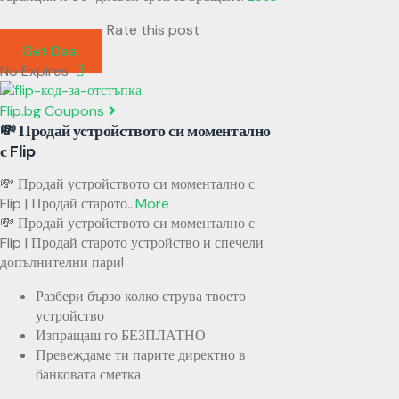
Rate this post
Get Deal
No Expires
Flip.bg Coupons
💸 Продай устройството си моментално
с Flip
💸 Продай устройството си моментално с
Flip | Продай старото
...
More
💸 Продай устройството си моментално с
Flip | Продай старото устройство и спечели
допълнителни пари!
Разбери бързо колко струва твоето
устройство
Изпращаш го БЕЗПЛАТНО
Превеждаме ти парите директно в
банковата сметка