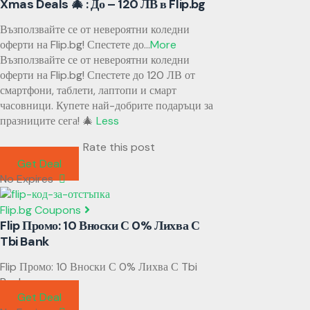
Xmas Deals 🎄 : До – 120 ЛВ в Flip.bg
Възползвайте се от невероятни коледни
оферти на Flip.bg! Спестете до
...
More
Възползвайте се от невероятни коледни
оферти на Flip.bg! Спестете до 120 ЛВ от
смартфони, таблети, лаптопи и смарт
часовници. Купете най-добрите подаръци за
празниците сега! 🎄
Less
Rate this post
Get Deal
No Expires
Flip.bg Coupons
Flip Промо: 10 Вноски С 0% Лихва С
Tbi Bank
Flip Промо: 10 Вноски С 0% Лихва С Tbi
Bank
Get Deal