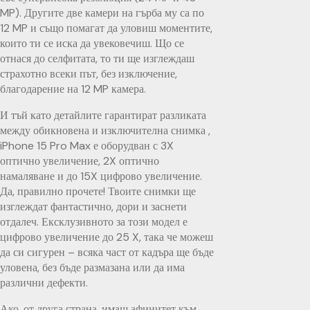
MP). Другите две камери на гърба му са по
12 MP и също помагат да уловиш моментите,
които ти се иска да увековечиш. Що се
отнася до селфитата, то ти ще изглеждаш
страхотно всеки път, без изключение,
благодарение на 12 MP камера.
И тъй като детайлите гарантират разликата
между обикновена и изключителна снимка ,
iPhone 15 Pro Max е оборудван с 3X
оптично увеличение, 2X оптично
намаляване и до 15X цифрово увеличение.
Да, правилно прочете! Твоите снимки ще
изглеждат фантастично, дори и заснети
отдалеч. Ексклузивното за този модел е
цифрово увеличение до 25 X, така че можеш
да си сигурен – всяка част от кадъра ще бъде
уловена, без бъде размазана или да има
различни дефекти.
Ако, от друга страна, имаш афинитет към