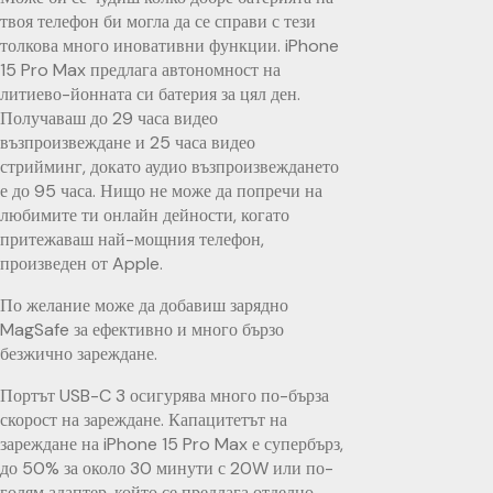
твоя телефон би могла да се справи с тези
толкова много иновативни функции. iPhone
15 Pro Max предлага автономност на
литиево-йонната си батерия за цял ден.
Получаваш до 29 часа видео
възпроизвеждане и 25 часа видео
стрийминг, докато аудио възпроизвеждането
е до 95 часа. Нищо не може да попречи на
любимите ти онлайн дейности, когато
притежаваш най-мощния телефон,
произведен от Apple.
По желание може да добавиш зарядно
MagSafe за ефективно и много бързо
безжично зареждане.
Портът USB-C 3 осигурява много по-бърза
скорост на зареждане. Капацитетът на
зареждане на iPhone 15 Pro Max е супербърз,
до 50% за около 30 минути с 20W или по-
голям адаптер, който се предлага отделно.