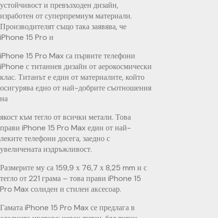
устойчивост и превъзходен дизайн,
изработен от суперпремиум материали.
Производителят също така заявява, че
iPhone 15 Pro и
iPhone 15 Pro Max са първите телефони
iPhone с титаниев дизайн от аерокосмически
клас. Титанът е един от материалите, който
осигурява едно от най-добрите съотношения
на
якост към тегло от всички метали. Това
прави iPhone 15 Pro Max един от най-
леките телефони досега, заедно с
увеличената издръжливост.
Размерите му са 159,9 х 76,7 х 8,25 mm и с
тегло от 221 грама – това прави iPhone 15
Pro Max солиден и стилен аксесоар.
Гамата iPhone 15 Pro Max се предлага в