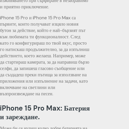
изживяването при сърфиране в незабравимо
и приятно приключение.
iPhone 15 Pro и iPhone 15 Pro Max са
първите, които получават изцяло новия
бутон за действие, който е най-бързият път
към любимата ти функционалност. След
като го конфигурираш по твой вкус, просто
го натискаш продължително, за да изпълниш
действието, което желаеш. Например, може
да стартираш камерата, за да направиш бързо
селфи, да запишеш гласово съобщение или
да създадеш преки пътища за използване на
приложения или изпълнение на задачи, като
включване на светлини или
възпроизвеждане на песен.
iPhone 15 Pro Max: Батерия
и зареждане.
Може би се чудиш колко добре батерията на