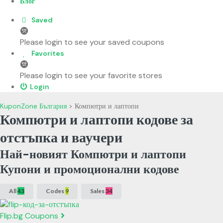
Блог
Saved
Please login to see your saved coupons
Favorites
Please login to see your favorite stores
Login
KuponZone България
>
Компютри и лаптопи
Компютри и лаптопи кодове за
отстъпка и ваучери
Най-новият Компютри и лаптопи
Купони и промоционални кодове
All
43
Codes
9
Sales
34
Flip.bg Coupons