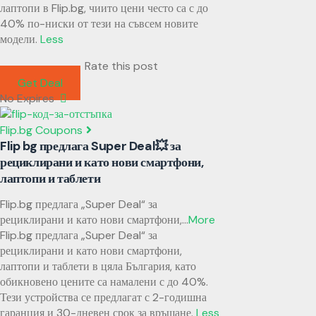
лаптопи в Flip.bg, чиито цени често са с до
40% по-ниски от тези на съвсем новите
модели.
Less
Rate this post
Get Deal
No Expires
Flip.bg Coupons
Flip bg предлага Super Deal💥 за
рециклирани и като нови смартфони,
лаптопи и таблети
Flip.bg предлага „Super Deal“ за
рециклирани и като нови смартфони,
...
More
Flip.bg предлага „Super Deal“ за
рециклирани и като нови смартфони,
лаптопи и таблети в цяла България, като
обикновено цените са намалени с до 40%.
Тези устройства се предлагат с 2-годишна
гаранция и 30-дневен срок за връщане.
Less