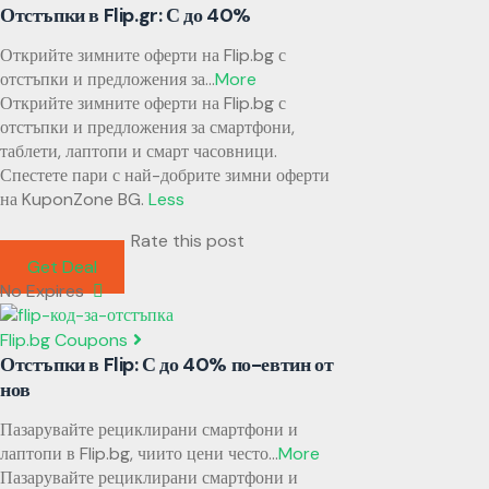
Отстъпки в Flip.gr: С до 40%
Открийте зимните оферти на Flip.bg с
отстъпки и предложения за
...
More
Открийте зимните оферти на Flip.bg с
отстъпки и предложения за смартфони,
таблети, лаптопи и смарт часовници.
Спестете пари с най-добрите зимни оферти
на KuponZone BG.
Less
Rate this post
Get Deal
No Expires
Flip.bg Coupons
Отстъпки в Flip: С до 40% по-евтин от
нов
Пазарувайте рециклирани смартфони и
лаптопи в Flip.bg, чиито цени често
...
More
Пазарувайте рециклирани смартфони и