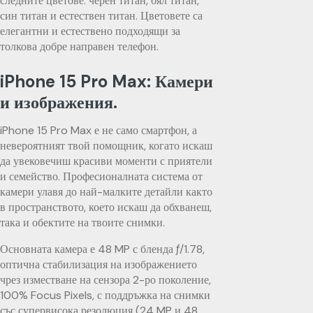
следните цветове: черен титан, бял титан,
син титан и естествен титан. Цветовете са
елегантни и естествено подходящи за
толкова добре направен телефон.
iPhone 15 Pro Max: Камери
и изображения.
iPhone 15 Pro Max е не само смартфон, а
невероятният твой помощник, когато искаш
да увековечиш красиви моменти с приятели
и семейство. Професионалната система от
камери улавя до най-малките детайли както
в пространството, което искаш да обхванеш,
така и обектите на твоите снимки.
Основната камера е 48 MP с бленда ƒ/1.78,
оптична стабилизация на изображението
чрез изместване на сензора 2-ро поколение,
100% Focus Pixels, с поддръжка на снимки
със супервисока резолюция (24 MP и 48