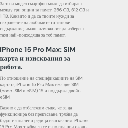
За този модел смартфон може да избираш
между три опции за памет: 256 GB, 512 GB и
1 TB. Каквито и да са твоите нужди за
съхранение на любимите ти типове
съдържание, имаш възможност да избереш
тази най-подходяща за теб памет.
iPhone 15 Pro Max: SIM
карта и изисквания за
работа.
По отношение на спецификациите на SIM
картата, iPhone 15 Pro Max има две SIM
(nano-SIM и eSIM) 15 и поддържа двойна
eSIM.
Важно е да отбележим също, че за да
функционира без прекъсване, трябва да
бъдат изпълнени редица изисквания. iPhone
15 Pro Max трябва да се използва при околна