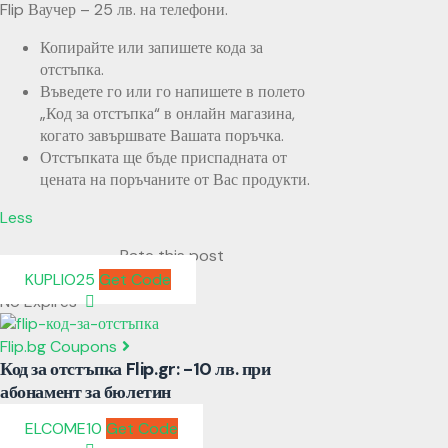
Flip Ваучер – 25 лв. на телефони.
Копирайте или запишете кода за
отстъпка.
Въведете го или го напишете в полето
„Код за отстъпка“ в онлайн магазина,
когато завършвате Вашата поръчка.
Отстъпката ще бъде приспадната от
цената на поръчаните от Вас продукти.
Less
Rate this post
KUPLIO25
Get Code
No Expires
Flip.bg Coupons
Код за отстъпка Flip.gr: -10 лв. при
абонамент за бюлетин
ELCOME10
Get Code