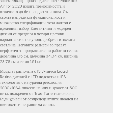
зашеметяваща производителност? MacBook
Air 15” 2023 издига преносимостта и
отличието до безпрецедентни нива. Със
своята напреднала функционалност и
множество спецификации, този лаптоп е
идеалният избор. Елегантният и модерен
дизайн се предлага в четири цветови
варианта: сив, полунощ, сребрист и звездна
светлина. Неговите размери го правят
перфектен за продължителни работни сесии:
дебелина 1.15 см, дължина 34.04 см, ширина
23.76 см и тегло 1.51 кг.
Моделът разполага с 15.3-инчов Liquid
Retina дисплей с LED подсветка и IPS
технология, с натурална резолюция
2880×1864 пиксела на инч и яркост от 500
нита, подкрепен от True Tone технология.
Бъди удивен от безпрецедентните нюанси на
цветовете и несравнима яснота.