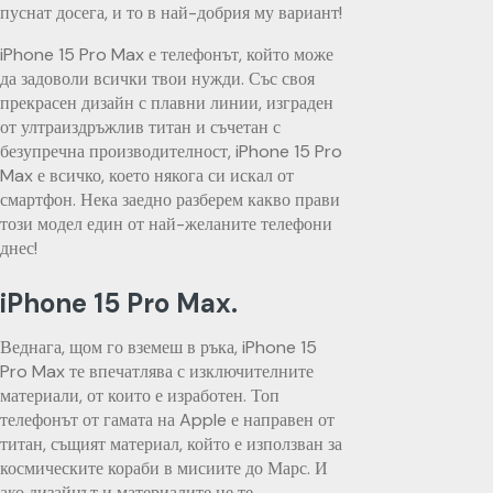
пуснат досега, и то в най-добрия му вариант!
iPhone 15 Pro Max е телефонът, който може
да задоволи всички твои нужди. Със своя
прекрасен дизайн с плавни линии, изграден
от ултраиздръжлив титан и съчетан с
безупречна производителност, iPhone 15 Pro
Max е всичко, което някога си искал от
смартфон. Нека заедно разберем какво прави
този модел един от най-желаните телефони
днес!
iPhone 15 Pro Max.
Веднага, щом го вземеш в ръка, iPhone 15
Pro Max те впечатлява с изключителните
материали, от които е изработен. Топ
телефонът от гамата на Apple е направен от
титан, същият материал, който е използван за
космическите кораби в мисиите до Марс. И
ако дизайнът и материалите не те