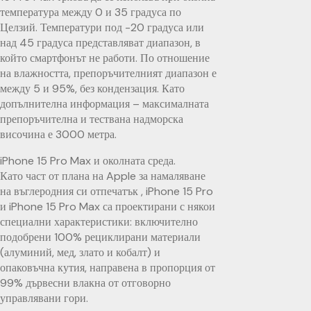
температура между 0 и 35 градуса по
Целзий. Температури под -20 градуса или
над 45 градуса представляват диапазон, в
който смартфонът не работи. По отношение
на влажността, препоръчителният диапазон е
между 5 и 95%, без кондензация. Като
допълнителна информация – максималната
препоръчителна и тествана надморска
височина е 3000 метра.
iPhone 15 Pro Max и околната среда.
Като част от плана на Apple за намаляване
на въглеродния си отпечатък , iPhone 15 Pro
и iPhone 15 Pro Max са проектирани с някои
специални характеристики: включително
подобрени 100% рециклирани материали
(алуминий, мед, злато и кобалт) и
опаковъчна кутия, направена в пропорция от
99% дървесни влакна от отговорно
управлявани гори.