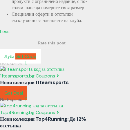
продукти с ограничено издание, с по-
голям шанс да намерите своя размер.
Специални оферти и отстъпки
ексклузивно за членовете на клуба.
Less
Rate this post
Луба
Get Code
No Expires
11teamsports.bg Coupons
Нови колекции 11teamsports
Get Deal
No Expires
Top4Running.bg Coupons
Нови колекции Top4Running: До 12%
отстъпка