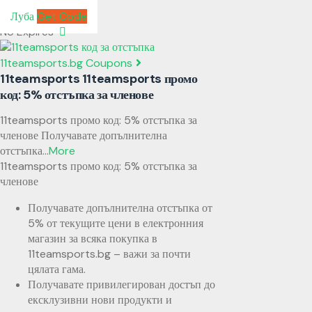
Луба
Get Code
No Expires
11teamsports.bg Coupons
11teamsports 11teamsports промо
код: 5% отстъпка за членове
11teamsports промо код: 5% отстъпка за
членове Получавате допълнителна
отстъпка
...
More
11teamsports промо код: 5% отстъпка за
членове
Получавате допълнителна отстъпка от
5% от текущите цени в електронния
магазин за всяка покупка в
11teamsports.bg – важи за почти
цялата гама.
Получавате привилегирован достъп до
ексклузивни нови продукти и