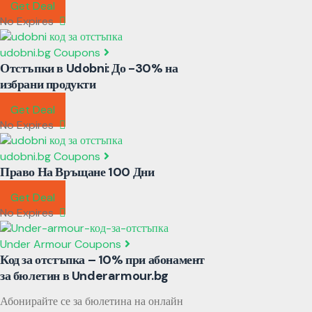
Get Deal
No Expires
udobni.bg Coupons
Отстъпки в Udobni: До -30% на
избрани продукти
Get Deal
No Expires
udobni.bg Coupons
Право На Връщане 100 Дни
Get Deal
No Expires
Under Armour Coupons
Код за отстъпка – 10% при абонамент
за бюлетин в Underarmour.bg
Абонирайте се за бюлетина на онлайн