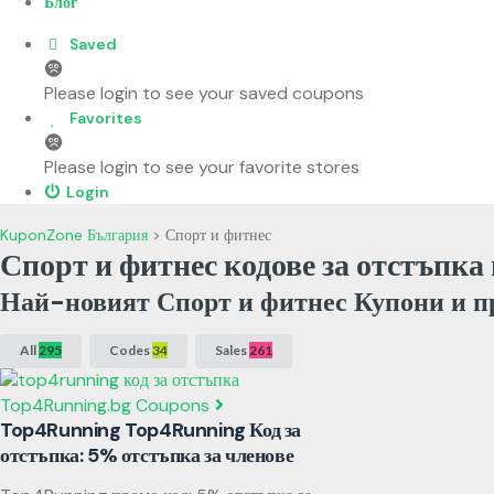
Блог
Saved
Please login to see your saved coupons
Favorites
Please login to see your favorite stores
Login
KuponZone България
>
Спорт и фитнес
Спорт и фитнес кодове за отстъпка
Най-новият Спорт и фитнес Купони и п
All
295
Codes
34
Sales
261
Top4Running.bg Coupons
Top4Running Top4Running Код за
отстъпка: 5% отстъпка за членове