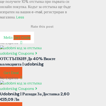
ще получите 10% отстъпка при първата си
онлайн покупка. Кодът за отстъпка ще бъде
изпратен на вашия e-mail, регистриран в
магазина.
Less
Rate this post
Мейл
Get Code
No Expires
udobni.bg Coupons
ОТСТЪПКИ!! До 40% Вижте
колекцията | udobni.bg
Get Deal
No Expires
udobni.bg Coupons
Udobni.bg | Разходи За Доставка 2,60
€|5,09 Лв