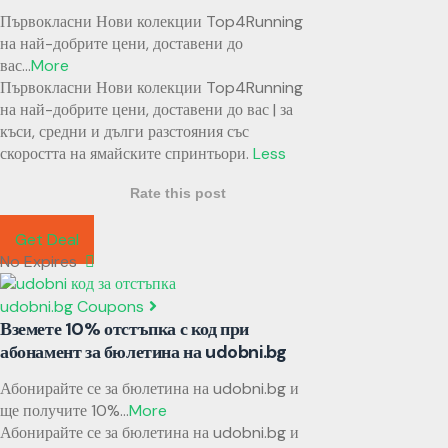
Първокласни Нови колекции Top4Running
на най-добрите цени, доставени до
вас
...
More
Първокласни Нови колекции Top4Running
на най-добрите цени, доставени до вас | за
къси, средни и дълги разстояния със
скоростта на ямайските спринтьори.
Less
Rate this post
Get Deal
No Expires
udobni.bg Coupons
Вземете 10% отстъпка с код при
абонамент за бюлетина на udobni.bg
Абонирайте се за бюлетина на udobni.bg и
ще получите 10%
...
More
Абонирайте се за бюлетина на udobni.bg и