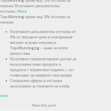
Top4Running промо код: 5% отстъпка за
членове Получавате допълнителна
отстъпка
...
More
Top4Running промо код: 5% отстъпка за
членове
Получавате допълнителна отстъпка от
5% от текущите цени в електронния
магазин за всяка покупка в
Top4Running.bg – важи за почти
цялата гама.
Получавате привилегирован достъп до
ексклузивни нови продукти и
продукти с ограничено издание, с по-
голям шанс да намерите своя размер.
Специални оферти и отстъпки
ексклузивно за членовете на клуба.
Less
Rate this post