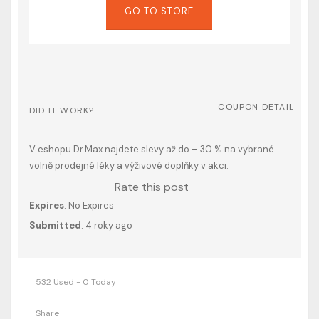
GO TO STORE
COUPON DETAIL
DID IT WORK?
V eshopu Dr.Max najdete slevy až do – 30 % na vybrané
volně prodejné léky a výživové doplňky v akci.
Rate this post
Expires
: No Expires
Submitted
: 4 roky ago
532 Used - 0 Today
Share