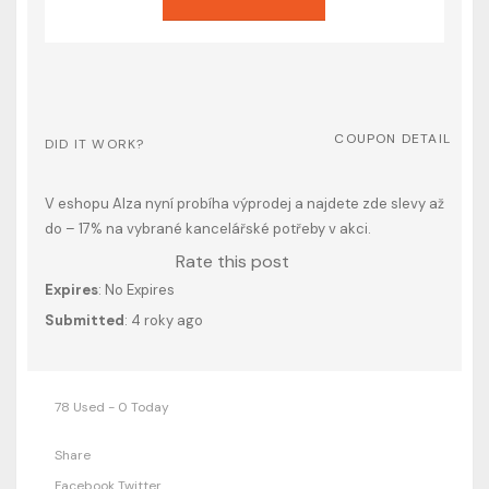
COUPON DETAIL
DID IT WORK?
V eshopu Alza nyní probíha výprodej a najdete zde slevy až
do – 17% na vybrané kancelářské potřeby v akci.
Rate this post
Expires
: No Expires
Submitted
: 4 roky ago
78 Used - 0 Today
Share
Facebook
Twitter