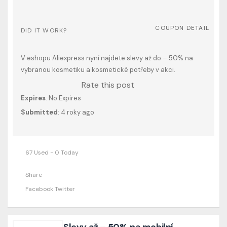
COUPON DETAIL
DID IT WORK?
V eshopu Aliexpress nyní najdete slevy až do – 50% na
vybranou kosmetiku a kosmetické potřeby v akci.
Rate this post
Expires
: No Expires
Submitted
: 4 roky ago
67 Used - 0 Today
Share
Facebook
Twitter
Slevy až – 50% na mobilní