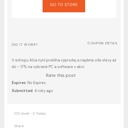
GO TO STORE
COUPON DETAIL
DID IT WORK?
V eshopu Alza nyní probíha výprodej a najdete zde slevy až
do – 17% na vybrané PC a software v akci.
Rate this post
Expires
: No Expires
Submitted
: 4 roky ago
102 Used - 0 Today
Share