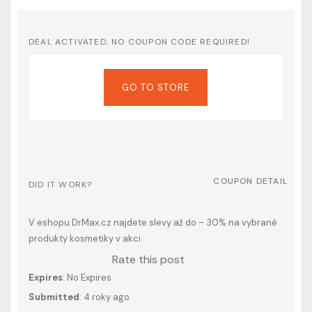
DEAL ACTIVATED, NO COUPON CODE REQUIRED!
GO TO STORE
COUPON DETAIL
DID IT WORK?
V eshopu DrMax.cz najdete slevy až do – 30% na vybrané
produkty kosmetiky v akci.
Rate this post
Expires
: No Expires
Submitted
: 4 roky ago