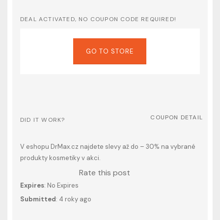
DEAL ACTIVATED, NO COUPON CODE REQUIRED!
GO TO STORE
COUPON DETAIL
DID IT WORK?
V eshopu DrMax.cz najdete slevy až do – 30% na vybrané
produkty kosmetiky v akci.
Rate this post
Expires
: No Expires
Submitted
: 4 roky ago