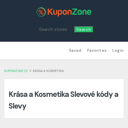
Search
Skip
Saved
Favorites
Login
to
content
>
KUPONZONE CZ
KRÁSA A KOSMETIKA
Krása a Kosmetika Slevové kódy a
Slevy