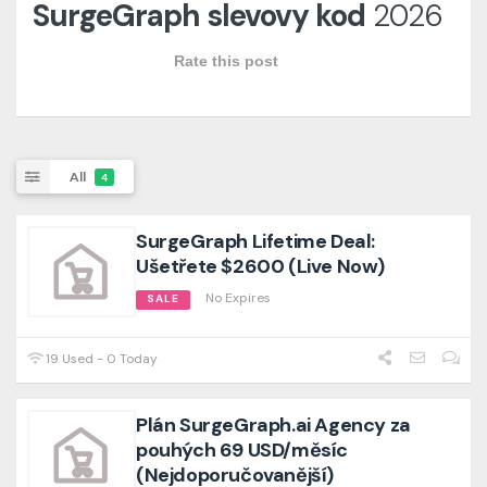
SurgeGraph slevovy kod
2026
Rate this post
All
4
SurgeGraph Lifetime Deal:
Ušetřete $2600 (Live Now)
No Expires
SALE
19 Used - 0 Today
Plán SurgeGraph.ai Agency za
pouhých 69 USD/měsíc
(Nejdoporučovanější)