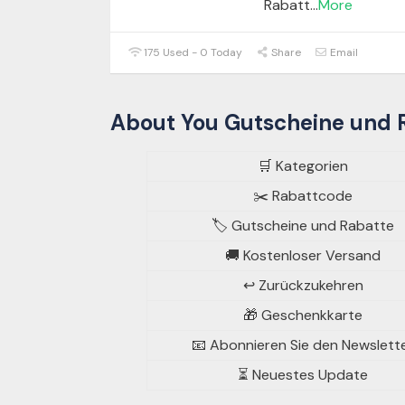
Rabatt
...
More
175 Used - 0 Today
Share
Email
About You Gutscheine und 
🛒 Kategorien
✂️ Rabattcode
🏷️ Gutscheine und Rabatte
🚚 Kostenloser Versand
↩️ Zurückzukehren
🎁 Geschenkkarte
📧 Abonnieren Sie den Newslett
⏳ Neuestes Update