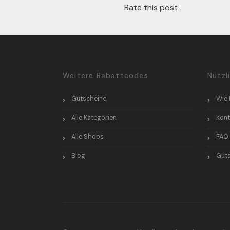
Rate this post
Weitere Rabattcodes
Nützl
Gutscheine
Wie 
Alle Kategorien
Kont
Alle Shops
FAQ
Blog
Guts