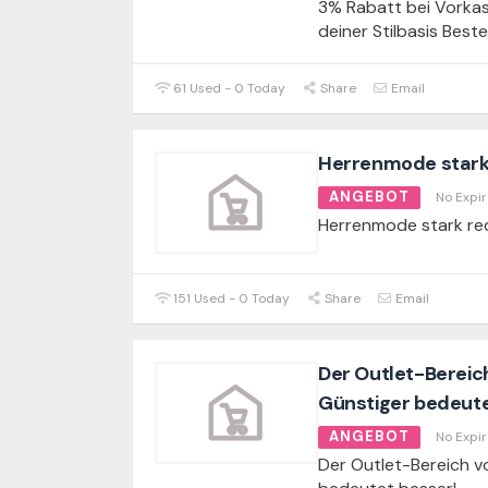
3% Rabatt bei Vorka
deiner Stilbasis Beste
61 Used - 0 Today
Share
Email
Herrenmode stark
ANGEBOT
No Expir
Herrenmode stark re
151 Used - 0 Today
Share
Email
Der Outlet-Bereic
Günstiger bedeute
ANGEBOT
No Expir
Der Outlet-Bereich v