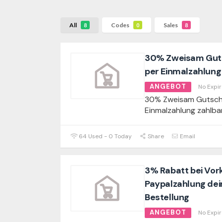
All
Codes
Sales
8
0
8
30% Zweisam Guts
per Einmalzahlun
ANGEBOT
No Expir
30% Zweisam Gutsche
Einmalzahlung zahlb
64 Used - 0 Today
Share
Email
3% Rabatt bei Vor
Paypalzahlung dein
Bestellung
ANGEBOT
No Expir