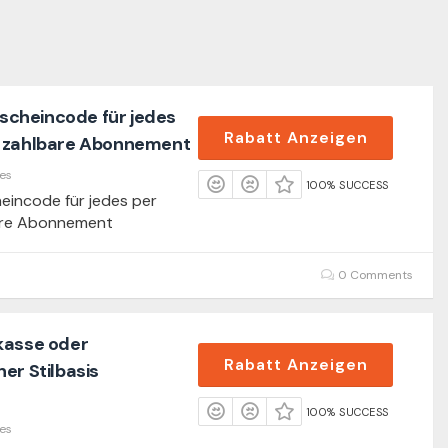
cheincode für jedes
Rabatt Anzeigen
g zahlbare Abonnement
es
100% SUCCESS
incode für jedes per
are Abonnement
0 Comments
kasse oder
Rabatt Anzeigen
er Stilbasis
100% SUCCESS
es