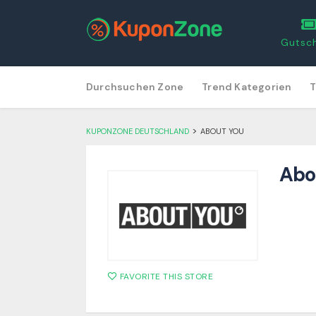
Gutsc
Skip
Durchsuchen Zone
Trend Kategorien
T
to
content
>
KUPONZONE DEUTSCHLAND
ABOUT YOU
Abo
FAVORITE THIS STORE