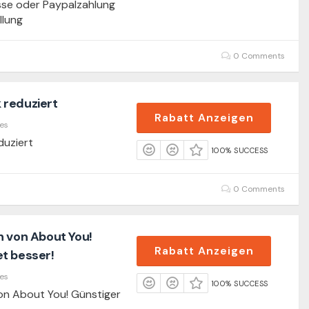
sse oder Paypalzahlung
llung
0 Comments
 reduziert
Rabatt Anzeigen
es
duziert
100% SUCCESS
0 Comments
h von About You!
Rabatt Anzeigen
t besser!
es
100% SUCCESS
on About You! Günstiger