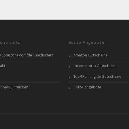
iche Links
Beste Angebote
KuponZone.com/de Funktioniert
Amazon Gutscheine
akt
11teamsports Gutscheine
Top4Running.de Gutscheine
chein Einreichen
Liki24 Angebote