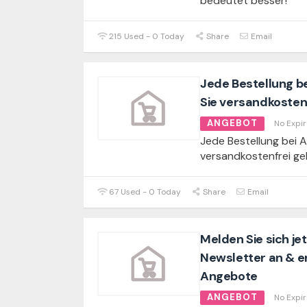
bedeutet besser!
215 Used - 0 Today
Share
Email
Jede Bestellung b
Sie versandkostenf
ANGEBOT
No Expir
Jede Bestellung bei 
versandkostenfrei gel
67 Used - 0 Today
Share
Email
Melden Sie sich je
Newsletter an & er
Angebote
ANGEBOT
No Expir