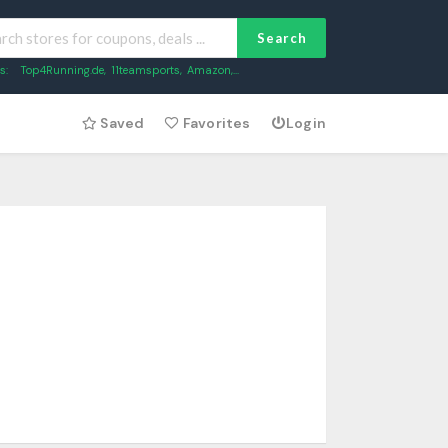
Search
s:
Top4Running.de
,
11teamsports
,
Amazon
,...
Saved
Favorites
Login