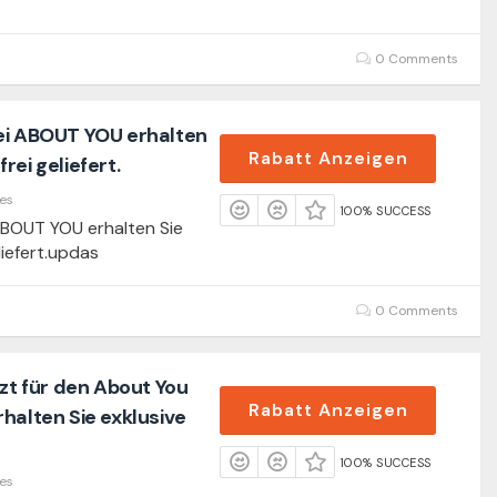
0 Comments
ei ABOUT YOU erhalten
Rabatt Anzeigen
rei geliefert.
es
100% SUCCESS
ABOUT YOU erhalten Sie
iefert.updas
0 Comments
tzt für den About You
Rabatt Anzeigen
halten Sie exklusive
100% SUCCESS
es