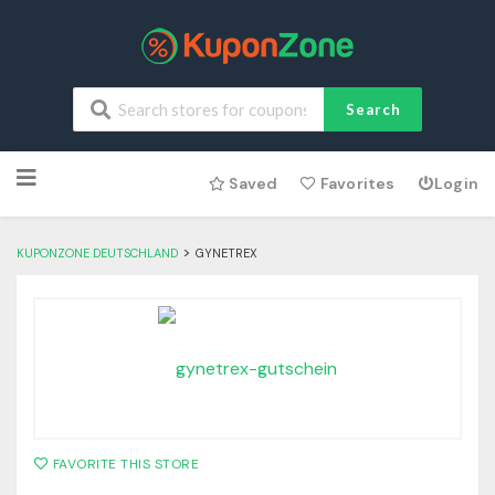
Search
Skip
Saved
Favorites
Login
to
content
>
KUPONZONE DEUTSCHLAND
GYNETREX
FAVORITE THIS STORE