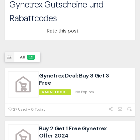
Gynetrex Gutscheine und
Rabattcodes
Rate this post
All
12
Gynetrex Deal: Buy 3 Get 3
Free
No Expires
RABATTCODE
27 Used - 0 Today
Buy 2 Get 1 Free Gynetrex
Offer 2024