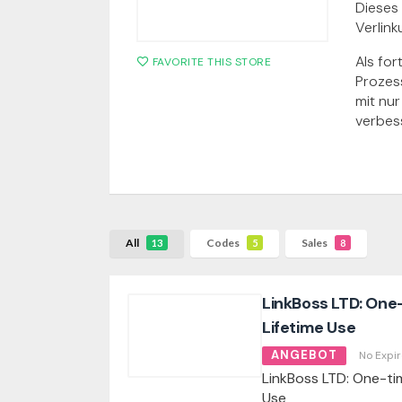
Dieses 
Verlink
Als for
FAVORITE THIS STORE
Prozes
mit nur
verbes
All
Codes
Sales
13
5
8
LinkBoss LTD: One
Lifetime Use
ANGEBOT
No Expir
LinkBoss LTD: One-ti
Use