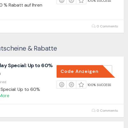
100% SUCCESS
0 % Rabatt auf Ihren
0 Comments
utscheine & Rabatte
day Special: Up to 60%
Code Anzeigen
FLASH60
n
ired
100% SUCCESS
 Special: Up to 60%
More
0 Comments