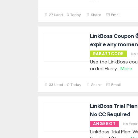
27 Used - 0 Today
Share
Email
LinkBoss Coupon 
expire any moment
RABATTCODE
No 
Use the LinkBoss cou
order! Hurry,
...
More
33 Used - 0 Today
Share
Email
LinkBoss Trial Pla
No CC Required
ANGEBOT
No Expir
LinkBoss Trial Plan: 