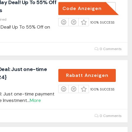
day Deal! Up To 55% Off
Code Anzeigen
FRIDAY
s
ired
100% SUCCESS
 Deal! Up To 55% Off on
0 Comments
Deal: Just one-time
Rabatt Anzeigen
24}
100% SUCCESS
al: Just one-time payment
e Investment
...
More
0 Comments