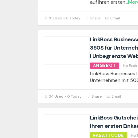
auf Ihren ersten
...
Mor
31 Used - 0 Today
Share
Email
LinkBoss Businesse
350$ für Unterne
| Unbegrenzte Web
ANGEBOT
No Expir
LinkBoss Businesses D
Unternehmen mit 50
34 Used - 0 Today
Share
Email
LinkBoss Gutschei
Ihren ersten Einka
RABATTCODE
No 