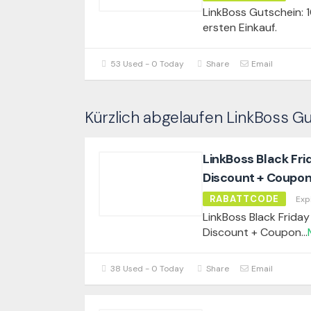
LinkBoss Gutschein: 1
ersten Einkauf.
53 Used - 0 Today
Share
Email
Kürzlich abgelaufen LinkBoss G
LinkBoss Black Fri
Discount + Coupo
RABATTCODE
Exp
LinkBoss Black Friday
Discount + Coupon
...
38 Used - 0 Today
Share
Email