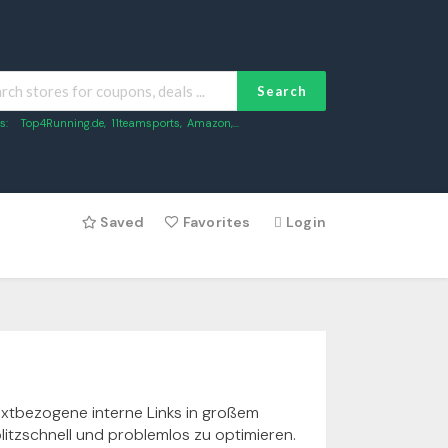
Search
s:
Top4Running.de
,
11teamsports
,
Amazon
,...
Saved
Favorites
Login
textbezogene interne Links in großem
litzschnell und problemlos zu optimieren.