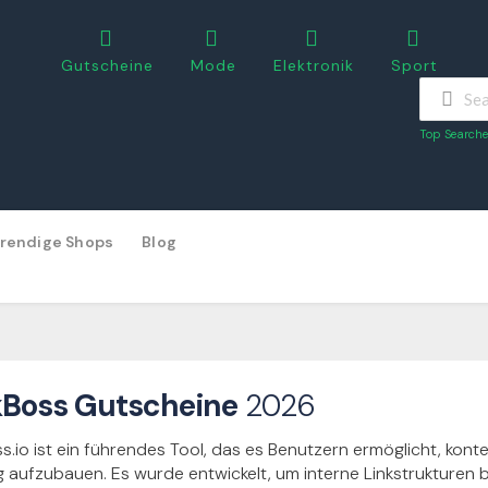
Gutscheine
Mode
Elektronik
Sport
Top Searche
rendige Shops
Blog
kBoss Gutscheine
2026
s.io ist ein führendes Tool, das es Benutzern ermöglicht, kon
aufzubauen. Es wurde entwickelt, um interne Linkstrukturen b