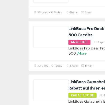
38 Used - 0 Today
Share
Email
LinkBoss Pro Deal: 
500 Credits
ANGEBOT
No Expir
LinkBoss Pro Deal: Pro
500
...
More
30 Used - 0 Today
Share
Email
LinkBoss Gutschein
Rabatt auf Ihren e
RABATTCODE
No 
LinkBoss Gutschein: 