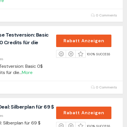
re
0 Comments
e Testversion: Basic
Rabatt Anzeigen
 Credits für die
100% SUCCESS
es
Testversion: Basic 0$
ts für die
...
More
0 Comments
eal: Silberplan für 69 $
Rabatt Anzeigen
es
: Silberplan für 69 $
100% SUCCESS