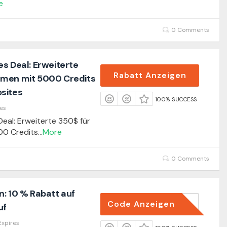
e
0 Comments
s Deal: Erweiterte
Rabatt Anzeigen
hmen mit 5000 Credits
sites
100% SUCCESS
es
eal: Erweiterte 350$ für
00 Credits
...
More
0 Comments
n: 10 % Rabatt auf
Code Anzeigen
THANKS
uf
Expires