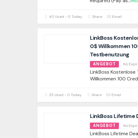
Required (Pay as
...
Mo
40 Used - 0 Today
Share
Email
LinkBoss Kostenlos
0$ Willkommen 100
Testbenutzung
ANGEBOT
No Expir
LinkBoss Kostenlose 
Willkommen 100 Credi
35 Used - 0 Today
Share
Email
LinkBoss Lifetime D
ANGEBOT
No Expir
LinkBoss Lifetime Deal