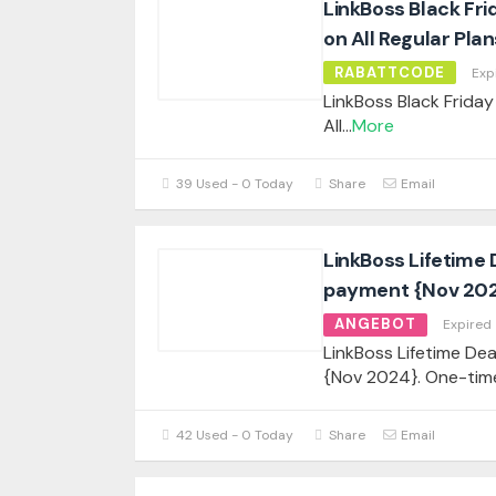
LinkBoss Black Fri
on All Regular Plan
RABATTCODE
Exp
LinkBoss Black Friday
All
...
More
39 Used - 0 Today
Share
Email
LinkBoss Lifetime 
payment {Nov 20
ANGEBOT
Expired
LinkBoss Lifetime De
{Nov 2024}. One-tim
42 Used - 0 Today
Share
Email