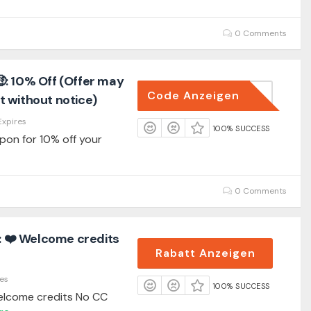
0 Comments
: 10% Off (Offer may
Code Anzeigen
NEW10
 without notice)
Expires
100% SUCCESS
pon for 10% off your
0 Comments
n: ❤️ Welcome credits
Rabatt Anzeigen
es
100% SUCCESS
Welcome credits No CC