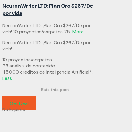
NeuronWriter LTD: Plan Oro $267/De
por vida
NeuronWriter LTD: ¡Plan Oro $267/De por
vida! 10 proyectos/carpetas 75
...
More
NeuronWriter LTD: ¡Plan Oro $267/De por
vida!
10 proyectos/carpetas
75 análisis de contenido
45.000 créditos de Inteligencia Artificial*.
Less
Rate this post
Get Deal
No Expires