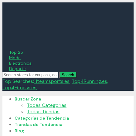
Top 25
Moda
Electrónica
Deporte
Search
Top Searches:
11teamsports.es
,
Top4Running.es
,
Top4Fitness.es
,...
Skip
Buscar Zona
to
Todas Categorías
content
Todas Tiendas
Categorías de Tendencia
Tiendas de Tendencia
Blog