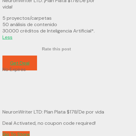
NeuronWriter LTD: ¡Plan Plata $178/De por
vida!
5 proyectos/carpetas
50 análisis de contenido
30.000 créditos de Inteligencia Artificial*.
Less
Rate this post
Get Deal
No Expires
NeuronWriter LTD: Plan Plata $178/De por vida
Deal Activated, no coupon code required!
Go To Store