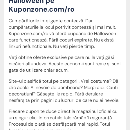
Halloween pe
Kuponzone.com/ro
Cumpărăturile inteligente contează. Dar
cumpărăturile la locul potrivit contează și mai mult.
Kuponzone.com/ro vă oferă
cupoane de Halloween
care funcționează.
Fără coduri expirate
. Nu există
linkuri nefuncționale. Nu veți pierde timp.
Veți obține
oferte exclusive
pe care nu le veți găsi
nicăieri altundeva. Aceste economii sunt reale și sunt
gata de utilizare chiar acum.
Site-ul clasifică totul pe categorii. Vrei
costume
? Dă
clic acolo. Ai nevoie de
bomboane
? Mergi aici. Cauți
decorațiuni
? Găsește-le rapid. Fără derulare
nesfârșită prin pagini cu lucruri de care nu ai nevoie.
Fiecare cupon te duce direct la magazinul oficial cu
un singur clic. Informațiile tale rămân în siguranță.
Procesul de plată se desfășoară mai rapid. Totul