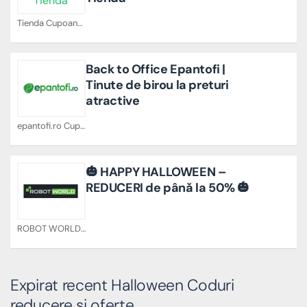
Tienda Cupoane
Back to Office Epantofi |
Tinute de birou la preturi
atractive
epantofi.ro Cupoane
🎃 HAPPY HALLOWEEN –
REDUCERI de până la 50% 🎃
ROBOT WORLD Cupoane
Expirat recent Halloween Coduri
reducere si oferte