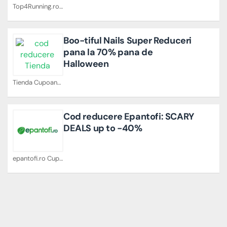
Top4Running.ro Cupoane
Boo-tiful Nails Super Reduceri
pana la 70% pana de
Halloween
Tienda Cupoane
Cod reducere Epantofi: SCARY
DEALS up to -40%
epantofi.ro Cupoane