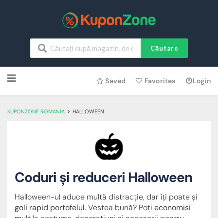
Căutare
Skip
Saved
Favorites
Login
to
content
>
KUPONZONE ROMANIA
HALLOWEEN
Coduri și reduceri Halloween
Halloween-ul aduce multă distracție, dar îți poate și
goli rapid portofelul
. Vestea bună? Poți
economisi