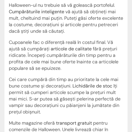
Halloween-ul nu trebuie să vă golească portofelul.
Cumpărăturile inteligente
vă ajută să obțineți mai
mult, cheltuind mai puțin. Puteți găsi oferte excelente
la costume, decorațiuni și articole pentru petreceri
dacă știți unde să căutați.
Cupoanele fac o diferență reală în costul final. Vă
ajută să cumpărați
articole de calitate
fără prețuri
ridicate. Începeți cumpărăturile din timp pentru a
profita de cele mai bune oferte înainte ca articolele
populare să se epuizeze.
Cei care cumpără din timp au prioritate la cele mai
bune costume și decorațiuni.
Lichidările de stoc
îți
permit să cumperi articole scumpe la prețuri mult
mai mici. S-ar putea să găsești pelerina perfectă de
vampir sau decorațiuni cu păianjeni la jumătate din
prețul obișnuit.
Multe magazine oferă
transport gratuit
pentru
comenzile de Halloween. Unele livrează chiar în