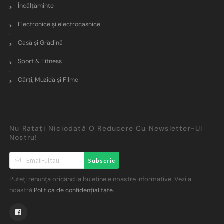
Încălţăminte
Electronice și electrocasnice
Casă și Grădină
Sport & Fitness
Cărți, Muzică și Filme
Nu Ratați Niciodată O Reducere Cu Newsletter-Ul
Nostru!
Subscrie
Puteți renunța oricând la buletinele noastre informative. Vezi a
noastră
.
Politica de confidențialitate