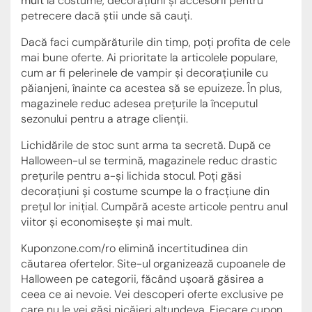
mult
la costume, decorațiuni și accesorii pentru
petrecere dacă știi unde să cauți.
Dacă faci cumpărăturile din timp, poți profita de cele
mai bune oferte. Ai prioritate la articolele populare,
cum ar fi pelerinele de vampir și decorațiunile cu
păianjeni, înainte ca acestea să se epuizeze. În plus,
magazinele reduc adesea prețurile la începutul
sezonului pentru a atrage clienții.
Lichidările de stoc sunt arma ta secretă. După ce
Halloween-ul se termină, magazinele reduc drastic
prețurile pentru a-și lichida stocul. Poți găsi
decorațiuni și costume scumpe la o fracțiune din
prețul lor inițial. Cumpără aceste articole pentru anul
viitor și economisește și mai mult.
Kuponzone.com/ro elimină incertitudinea din
căutarea ofertelor. Site-ul organizează cupoanele de
Halloween pe categorii, făcând ușoară găsirea a
ceea ce ai nevoie. Vei descoperi oferte exclusive pe
care nu le vei găsi nicăieri altundeva. Fiecare cupon