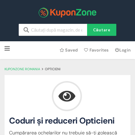
Căutare
Skip
Saved
Favorites
Login
to
content
>
KUPONZONE ROMANIA
OPTICIENI
Coduri și reduceri Opticieni
Cumpărarea ochelarilor nu trebuie să-ți golească