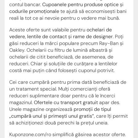
contul bancar.
Cupoanele pentru produse optice
și
codurile promoționale
te ajută să economisești bani
reali la tot ce ai nevoie pentru o vedere mai bună.
Aceste oferte sunt valabile pentru
ochelari de
vedere
,
lentile de contact
și
rame de designer
. Poți
găsi reduceri la mărci populare precum Ray-Ban și
Oakley. Ochelarii cu filtru de lumină albastră și
ochelarii de citit beneficiază, de asemenea, de
reduceri. Chiar și soluțiile de curățare a lentilelor
costă mai puțin când folosești cuponul potrivit.
Cei care cumpără pentru prima dată beneficiază de
un tratament special. Mulți comercianți oferă
reduceri suplimentare doar pentru că le încerci
magazinul.
Ofertele cu transport gratuit
apar des.
Unele magazine organizează
promoții de tipul
„cumpără unul și primești unul gratis”
, care îți permit
să achiziționezi două perechi la prețul uneia.
Kuponzone.com/ro simplifică găsirea acestor oferte.