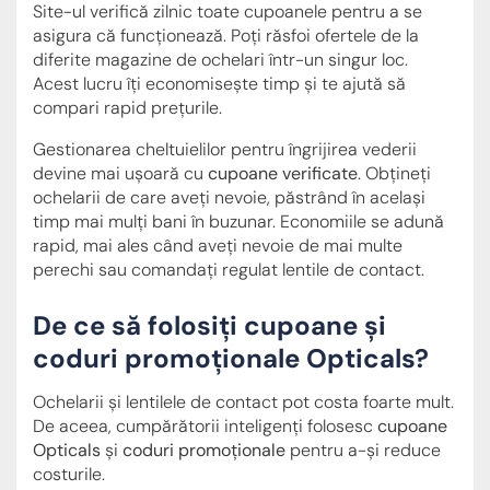
Site-ul verifică zilnic toate cupoanele pentru a se
asigura că funcționează. Poți răsfoi ofertele de la
diferite magazine de ochelari într-un singur loc.
Acest lucru îți economisește timp și te ajută să
compari rapid prețurile.
Gestionarea cheltuielilor pentru îngrijirea vederii
devine mai ușoară cu
cupoane verificate
. Obțineți
ochelarii de care aveți nevoie, păstrând în același
timp mai mulți bani în buzunar. Economiile se adună
rapid, mai ales când aveți nevoie de mai multe
perechi sau comandați regulat lentile de contact.
De ce să folosiți cupoane și
coduri promoționale Opticals?
Ochelarii și lentilele de contact pot costa foarte mult.
De aceea, cumpărătorii inteligenți folosesc
cupoane
Opticals
și
coduri promoționale
pentru a-și reduce
costurile.