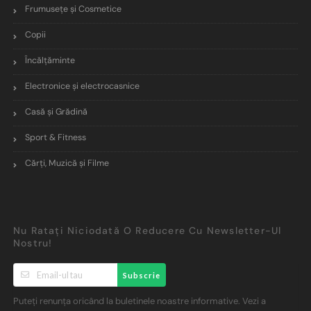
Frumusețe și Cosmetice
Copii
Încălţăminte
Electronice și electrocasnice
Casă și Grădină
Sport & Fitness
Cărți, Muzică și Filme
Nu Ratați Niciodată O Reducere Cu Newsletter-Ul
Nostru!
Subscrie
Puteți renunța oricând la buletinele noastre informative. Vezi a