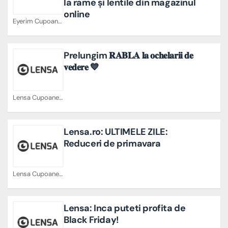
la rame și lentile din magazinul
online
Eyerim Cupoane
Prelungim 𝐑𝐀𝐁𝐋𝐀 𝐥𝐚 𝐨𝐜𝐡𝐞𝐥𝐚𝐫𝐢𝐢 𝐝𝐞
𝐯𝐞𝐝𝐞𝐫𝐞 💙
Lensa Cupoane
Lensa.ro: ULTIMELE ZILE:
Reduceri de primavara
Lensa Cupoane
Lensa: Inca puteti profita de
Black Friday!