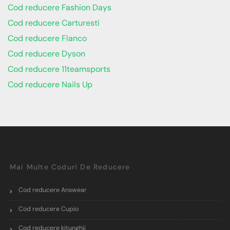
Cod reducere Fashion Days
Cod reducere Carturesti
Cod reducere Flanco
Cod reducere Dyson
Cod reducere 11teamsports
Cod reducere Nails Up
Mai Multe Coduri De Reducere
Cod reducere Answear
Cod reducere Cupio
Cod reducere kitunghii