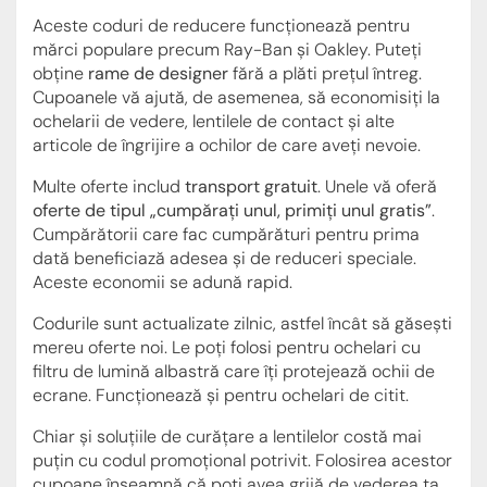
Aceste coduri de reducere funcționează pentru
mărci populare precum Ray-Ban și Oakley. Puteți
obține
rame de designer
fără a plăti prețul întreg.
Cupoanele vă ajută, de asemenea, să economisiți la
ochelarii de vedere, lentilele de contact și alte
articole de îngrijire a ochilor de care aveți nevoie.
Multe oferte includ
transport gratuit
. Unele vă oferă
oferte de tipul „cumpărați unul, primiți unul gratis”
.
Cumpărătorii care fac cumpărături pentru prima
dată beneficiază adesea și de reduceri speciale.
Aceste economii se adună rapid.
Codurile sunt actualizate zilnic, astfel încât să găsești
mereu oferte noi. Le poți folosi pentru ochelari cu
filtru de lumină albastră care îți protejează ochii de
ecrane. Funcționează și pentru ochelari de citit.
Chiar și soluțiile de curățare a lentilelor costă mai
puțin cu codul promoțional potrivit. Folosirea acestor
cupoane înseamnă că poți avea grijă de vederea ta