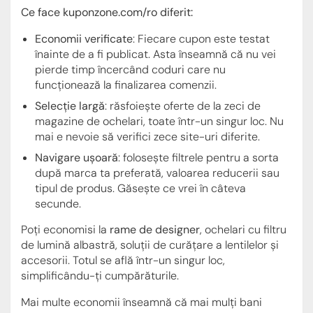
Ce face kuponzone.com/ro diferit:
Economii verificate
: Fiecare cupon este testat
înainte de a fi publicat. Asta înseamnă că nu vei
pierde timp încercând coduri care nu
funcționează la finalizarea comenzii.
Selecție largă
: răsfoiește oferte de la zeci de
magazine de ochelari, toate într-un singur loc. Nu
mai e nevoie să verifici zece site-uri diferite.
Navigare ușoară
: folosește filtrele pentru a sorta
după marca ta preferată, valoarea reducerii sau
tipul de produs. Găsește ce vrei în câteva
secunde.
Poți economisi la
rame de designer
, ochelari cu filtru
de lumină albastră, soluții de curățare a lentilelor și
accesorii. Totul se află într-un singur loc,
simplificându-ți cumpărăturile.
Mai multe economii înseamnă că mai mulți bani