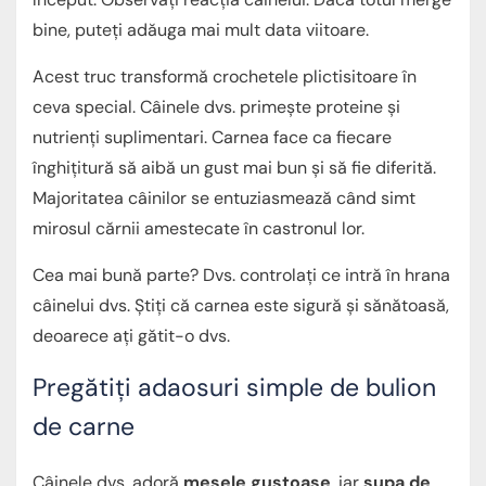
bine, puteți adăuga mai mult data viitoare.
Acest truc transformă crochetele plictisitoare în
ceva special. Câinele dvs. primește proteine și
nutrienți suplimentari. Carnea face ca fiecare
înghițitură să aibă un gust mai bun și să fie diferită.
Majoritatea câinilor se entuziasmează când simt
mirosul cărnii amestecate în castronul lor.
Cea mai bună parte? Dvs. controlați ce intră în hrana
câinelui dvs. Știți că carnea este sigură și sănătoasă,
deoarece ați gătit-o dvs.
Pregătiți adaosuri simple de bulion
de carne
Câinele dvs. adoră
mesele gustoase
, iar
supa de