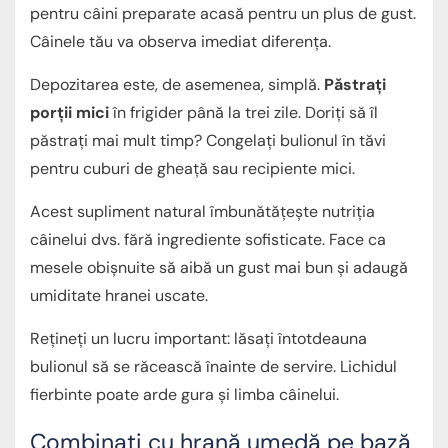
pentru câini preparate acasă pentru un plus de gust.
Câinele tău va observa imediat diferența.
Depozitarea este, de asemenea, simplă.
Păstrați
porții mici
în frigider până la trei zile. Doriți să îl
păstrați mai mult timp? Congelați bulionul în tăvi
pentru cuburi de gheață sau recipiente mici.
Acest supliment natural îmbunătățește nutriția
câinelui dvs. fără ingrediente sofisticate. Face ca
mesele obișnuite să aibă un gust mai bun și adaugă
umiditate hranei uscate.
Rețineți un lucru important: lăsați întotdeauna
bulionul să se răcească înainte de servire. Lichidul
fierbinte poate arde gura și limba câinelui.
Combinați cu hrană umedă pe bază