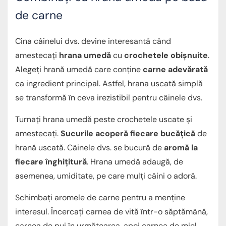
de carne
Cina câinelui dvs. devine interesantă când
amestecați
hrana umedă
cu
crochetele obișnuite
.
Alegeți hrană umedă care conține
carne adevărată
ca ingredient principal. Astfel, hrana uscată simplă
se transformă în ceva irezistibil pentru câinele dvs.
Turnați hrana umedă peste crochetele uscate și
amestecați.
Sucurile acoperă fiecare bucățică
de
hrană uscată. Câinele dvs. se bucură de
aromă la
fiecare înghițitură
. Hrana umedă adaugă, de
asemenea, umiditate, pe care mulți câini o adoră.
Schimbați aromele de carne pentru a menține
interesul. Încercați carnea de vită într-o săptămână,
carnea de pui în următoarea, apoi carnea de miel.