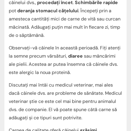
câinelui dvs.,
procedați încet
.
Schimbările rapide
pot
deranja stomacul cățelului
. Începeți prin a
amesteca cantități mici de carne de vită sau curcan
măcinată. Adăugați puțin mai mult în fiecare zi, timp
de o săptămână.
Observați-vă câinele în această perioadă. Fiți atenți
la semne precum vărsături,
diaree
sau mâncărimi
ale pielii. Acestea ar putea însemna că câinele dvs.
este alergic la noua proteină.
Discutați mai întâi cu medicul veterinar, mai ales
dacă câinele dvs. are probleme de sănătate. Medicul
veterinar știe ce este cel mai bine pentru animalul
dvs. de companie. El vă poate spune câtă carne să
adăugați și ce tipuri sunt potrivite.
Carnea de calitate oferă câinelui
grăsimi