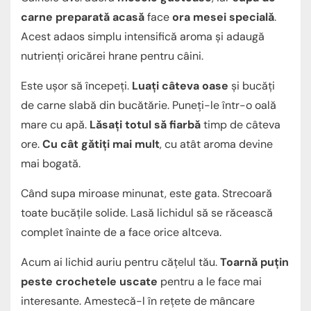
carne preparată acasă
face
ora mesei specială
.
Acest adaos simplu intensifică aroma și adaugă
nutrienți oricărei hrane pentru câini.
Este ușor să începeți.
Luați câteva oase
și bucăți
de carne slabă din bucătărie. Puneți-le într-o oală
mare cu apă.
Lăsați totul să fiarbă
timp de câteva
ore.
Cu cât gătiți mai mult
, cu atât aroma devine
mai bogată.
Când supa miroase minunat, este gata. Strecoară
toate bucățile solide. Lasă lichidul să se răcească
complet înainte de a face orice altceva.
Acum ai lichid auriu pentru cățelul tău.
Toarnă puțin
peste crochetele uscate
pentru a le face mai
interesante. Amestecă-l în rețete de mâncare