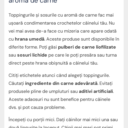
aromă de carne
Toppingurile și sosurile cu aromă de carne fac mai
ușoară condimentarea crochetelor câinelui tău. Nu
vei mai avea de-a face cu mizeria care apare odată
cu
hrana umedă
. Aceste produse sunt disponibile în
diferite forme. Poți găsi
pulberi de carne liofilizate
sau
sosuri lichide
pe care le poți presăra sau turna
direct peste hrana obișnuită a câinelui tău.
Citiți etichetele atunci când alegeți toppingurile.
Căutați
ingrediente din carne adevărată
. Evitați
produsele pline de umpluturi sau
aditivi artificiali
.
Aceste adaosuri nu sunt benefice pentru câinele
dvs. și pot cauza probleme.
Începeți cu porții mici. Dați câinilor mai mici una sau
două lingurițe la început. Câinii mai mari pot primi