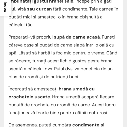
îmbunătăți gustul hranei sale
. Începe prin a găti
Index
pui, vită sau curcan
fără condimente. Taie carnea în
bucăți mici și amestec-o în hrana obișnuită a
câinelui tău.
Preparați-vă propriul
supă de carne acasă
. Puneți
câteva oase și bucăți de carne slabă într-o oală cu
apă. Lăsați să fiarbă la foc mic pentru o vreme. Când
se răcește, turnați acest lichid gustos peste hrana
uscată a câinelui dvs. Puiul dvs. va beneficia de un
plus de aromă și de nutrienți buni.
Încercați să amestecați
hrana umedă cu
crochetele uscate
. Hrana umedă acoperă fiecare
bucată de crochete cu aromă de carne. Acest lucru
funcționează foarte bine pentru câinii mofturoși.
De asemenea, puteți cumpăra
condimente și