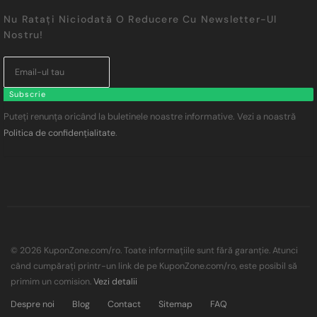
Nu Ratați Niciodată O Reducere Cu Newsletter-Ul
Nostru!
Subscrie
Puteți renunța oricând la buletinele noastre informative. Vezi a noastră
.
Politica de confidențialitate
© 2026 KuponZone.com/ro. Toate informațiile sunt fără garanție. Atunci
când cumpărați printr-un link de pe KuponZone.com/ro, este posibil să
primim un comision.
Vezi detalii
Despre noi
Blog
Contact
Sitemap
FAQ