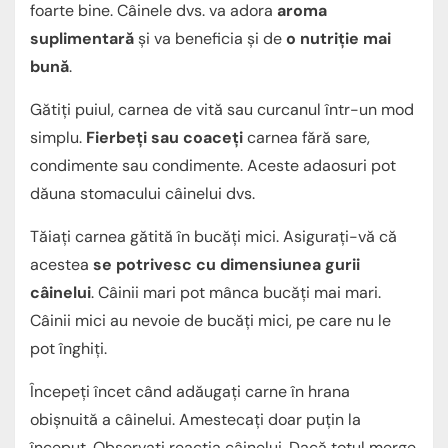
foarte bine. Câinele dvs. va adora
aroma
suplimentară
și va beneficia și de
o nutriție mai
bună
.
Gătiți puiul, carnea de vită sau curcanul într-un mod
simplu.
Fierbeți sau coaceți
carnea fără sare,
condimente sau condimente. Aceste adaosuri pot
dăuna stomacului câinelui dvs.
Tăiați carnea gătită în bucăți mici. Asigurați-vă că
acestea
se potrivesc cu dimensiunea gurii
câinelui
. Câinii mari pot mânca bucăți mai mari.
Câinii mici au nevoie de bucăți mici, pe care nu le
pot înghiți.
Începeți încet când adăugați carne în hrana
obișnuită a câinelui. Amestecați doar puțin la
început. Observați reacția câinelui. Dacă totul merge