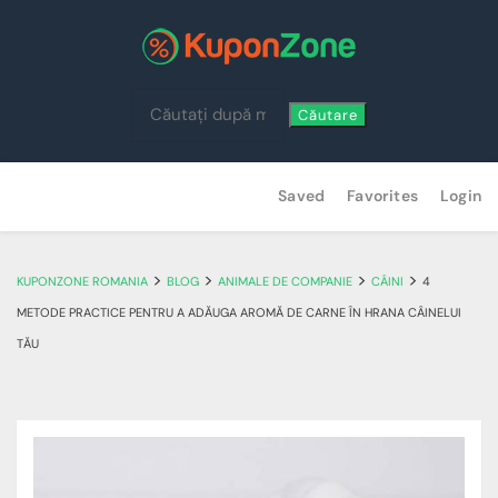
Căutare
Skip
Saved
Favorites
Login
to
content
>
>
>
>
KUPONZONE ROMANIA
BLOG
ANIMALE DE COMPANIE
CÂINI
4
METODE PRACTICE PENTRU A ADĂUGA AROMĂ DE CARNE ÎN HRANA CÂINELUI
TĂU