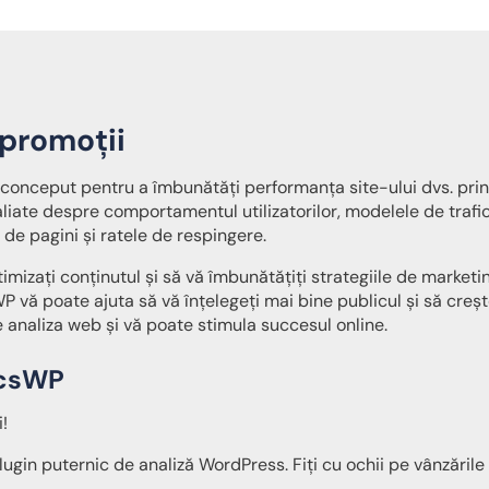
 promoții
conceput pentru a îmbunătăți performanța site-ului dvs. prin
taliate despre comportamentul utilizatorilor, modelele de trafi
e de pagini și ratele de respingere.
timizați conținutul și să vă îmbunătățiți strategiile de marketi
WP vă poate ajuta să vă înțelegeți mai bine publicul și să creșt
analiza web și vă poate stimula succesul online.
icsWP
!
ugin puternic de analiză WordPress. Fiți cu ochii pe vânzările 