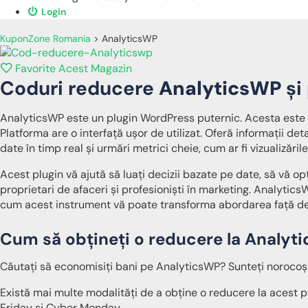
Login
KuponZone Romania
>
AnalyticsWP
Favorite Acest Magazin
Coduri reducere
AnalyticsWP
și
AnalyticsWP este un plugin WordPress puternic. Acesta este 
Platforma are o interfață ușor de utilizat. Oferă informații de
date în timp real și urmări metrici cheie, cum ar fi vizualizăril
Acest plugin vă ajută să luați decizii bazate pe date, să vă op
proprietari de afaceri și profesioniști în marketing. Analytics
cum acest instrument vă poate transforma abordarea față de 
Cum să obțineți o reducere la Analyt
Căutați să economisiți bani pe AnalyticsWP? Sunteți norocoși
Există mai multe modalități de a obține o reducere la acest pl
Friday și Cyber Monday.