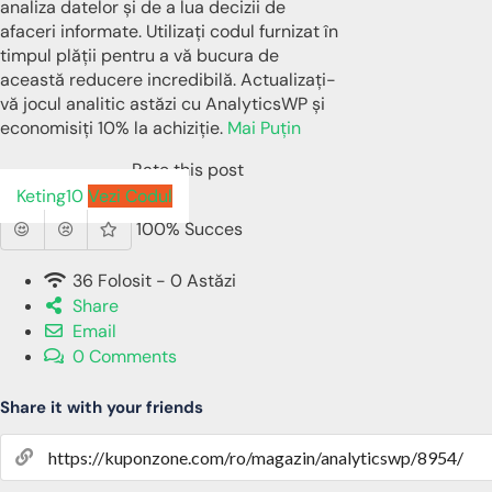
analiza datelor și de a lua decizii de
afaceri informate. Utilizați codul furnizat în
timpul plății pentru a vă bucura de
această reducere incredibilă. Actualizați-
vă jocul analitic astăzi cu AnalyticsWP și
economisiți 10% la achiziție.
Mai Puțin
Rate this post
Keting10
Vezi Codul
100% Succes
36 Folosit - 0 Astăzi
Share
Email
0 Comments
Share it with your friends