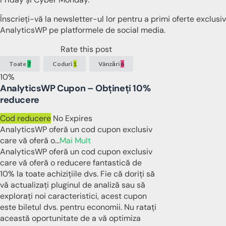
Înscrieți-vă la newsletter-ul lor pentru a primi oferte exclu
AnalyticsWP pe platformele de social media.
Rate this post
Toate
7
Coduri
1
Vânzări
6
10%
AnalyticsWP Cupon – Obțineți 10%
reducere
Cod reducere
No Expires
AnalyticsWP oferă un cod cupon exclusiv
care vă oferă o
...
Mai Mult
AnalyticsWP oferă un cod cupon exclusiv
care vă oferă o reducere fantastică de
10% la toate achizițiile dvs. Fie că doriți să
vă actualizați pluginul de analiză sau să
explorați noi caracteristici, acest cupon
este biletul dvs. pentru economii. Nu ratați
această oportunitate de a vă optimiza