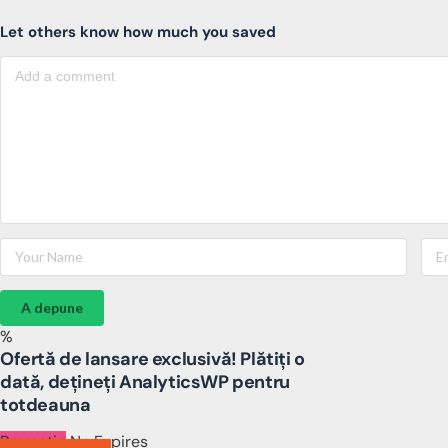
Let others know how much you saved
A depune
%
Ofertă de lansare exclusivă! Plătiți o
dată, dețineți AnalyticsWP pentru
totdeauna
Promotie
No Expires