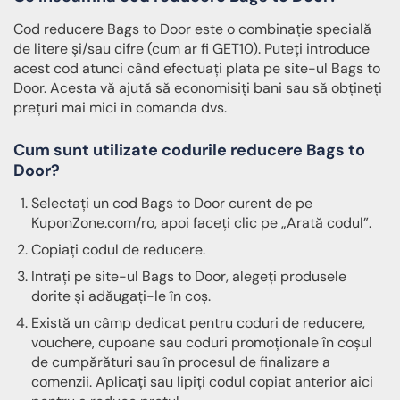
Cod reducere Bags to Door este o combinație specială
de litere și/sau cifre (cum ar fi GET10). Puteți introduce
acest cod atunci când efectuați plata pe site-ul Bags to
Door. Acesta vă ajută să economisiți bani sau să obțineți
prețuri mai mici în comanda dvs.
Cum sunt utilizate codurile reducere Bags to
Door?
Selectați un cod Bags to Door curent de pe
KuponZone.com/ro, apoi faceți clic pe „Arată codul”.
Copiați codul de reducere.
Intrați pe site-ul Bags to Door, alegeți produsele
dorite și adăugați-le în coș.
Există un câmp dedicat pentru coduri de reducere,
vouchere, cupoane sau coduri promoționale în coșul
de cumpărături sau în procesul de finalizare a
comenzii. Aplicați sau lipiți codul copiat anterior aici