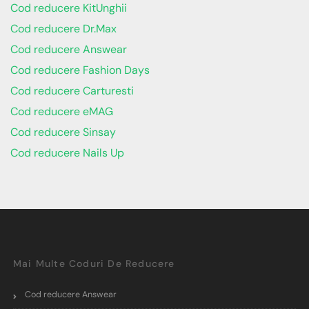
Cod reducere KitUnghii
Cod reducere Dr.Max
Cod reducere Answear
Cod reducere Fashion Days
Cod reducere Carturesti
Cod reducere eMAG
Cod reducere Sinsay
Cod reducere Nails Up
Mai Multe Coduri De Reducere
Cod reducere Answear