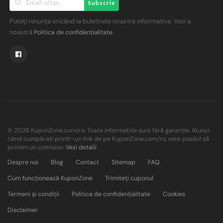
Subscrie
Puteți renunța oricând la buletinele noastre informative. Vezi a
noastră
.
Politica de confidențialitate
© 2026 KuponZone.com/ro. Toate informațiile sunt fără garanție. Atunci
când cumpărați printr-un link de pe KuponZone.com/ro, este posibil să
primim un comision.
Vezi detalii
Despre noi
Blog
Contact
Sitemap
FAQ
Cum funcționează KuponZone
Trimiteți cuponul
Termeni și condiții
Politica de confidențialitate
Cookies
Disclaimer