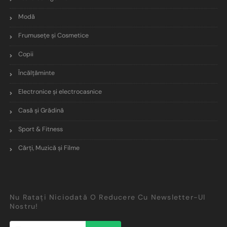
Modă
Frumusețe și Cosmetice
Copii
Încălţăminte
Electronice și electrocasnice
Casă și Grădină
Sport & Fitness
Cărți, Muzică și Filme
Nu Ratați Niciodată O Reducere Cu Newsletter-Ul
Nostru!