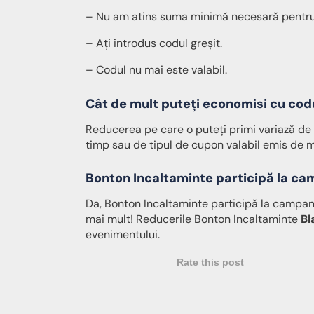
– Nu am atins suma minimă necesară pentru c
– Ați introdus codul greșit.
– Codul nu mai este valabil.
Cât de mult puteți economisi cu cod
Reducerea pe care o puteți primi variază de l
timp sau de tipul de cupon valabil emis de 
Bonton Incaltaminte participă la ca
Da, Bonton Incaltaminte participă la campan
mai mult! Reducerile Bonton Incaltaminte
Bl
evenimentului.
Rate this post