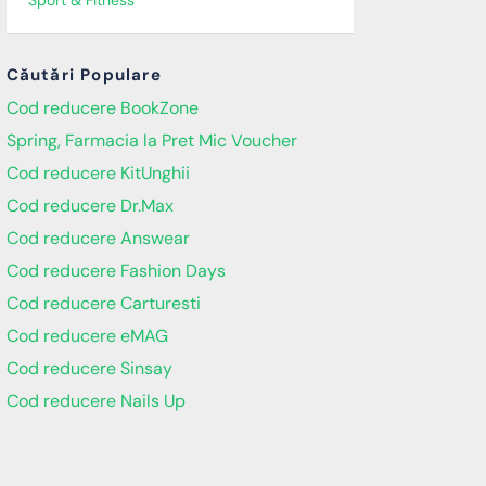
Sport & Fitness
Căutări Populare
Cod reducere BookZone
Spring, Farmacia la Pret Mic Voucher
Cod reducere KitUnghii
Cod reducere Dr.Max
Cod reducere Answear
Cod reducere Fashion Days
Cod reducere Carturesti
Cod reducere eMAG
Cod reducere Sinsay
Cod reducere Nails Up