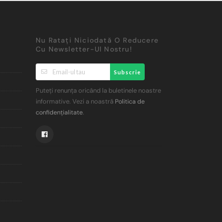
Nu Ratați Niciodată O Reducere
Cu Newsletter-Ul Nostru!
Subscrie
Puteți renunța oricând la buletinele noastre
informative. Vezi a noastră
Politica de
.
confidențialitate