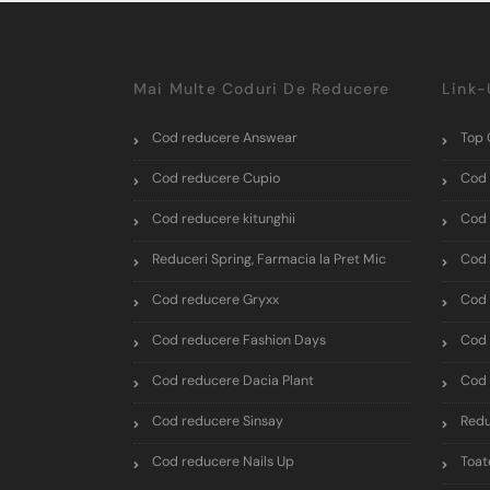
Mai Multe Coduri De Reducere
Link-
Cod reducere Answear
Top 
Cod reducere Cupio
Cod 
Cod reducere kitunghii
Cod 
Reduceri Spring, Farmacia la Pret Mic
Cod 
Cod reducere Gryxx
Cod 
Cod reducere Fashion Days
Cod 
Cod reducere Dacia Plant
Cod 
Cod reducere Sinsay
Redu
Cod reducere Nails Up
Toat