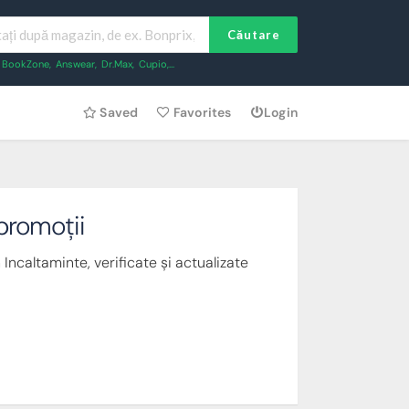
Căutare
BookZone
,
Answear
,
Dr.Max
,
Cupio
,...
Saved
Favorites
Login
promoții
Incaltaminte, verificate și actualizate