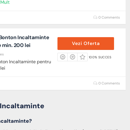
 Mult
0 Comments
 Bonton Incaltaminte
Vezi Oferta
 min. 200 lei
res
100% SUCCES
nton Incaltaminte pentru
lei
0 Comments
 Incaltaminte
ncaltaminte?