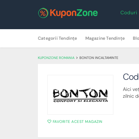
Coduri
Skip
Categorii Tendințe
Magazine Tendințe
Bl
to
content
>
KUPONZONE ROMANIA
BONTON INCALTAMINTE
Cod
Aici ve
zilnic
FAVORITE ACEST MAGAZIN