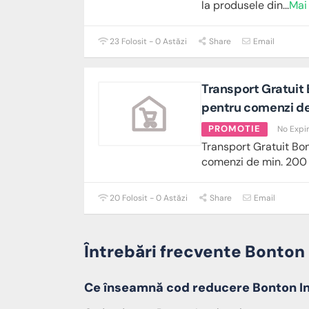
la produsele din
...
Mai
23 Folosit - 0 Astăzi
Share
Email
Transport Gratuit
pentru comenzi de
PROMOTIE
No Expi
Transport Gratuit Bo
comenzi de min. 200 
20 Folosit - 0 Astăzi
Share
Email
Întrebări frecvente Bonton
Ce înseamnă cod reducere Bonton I