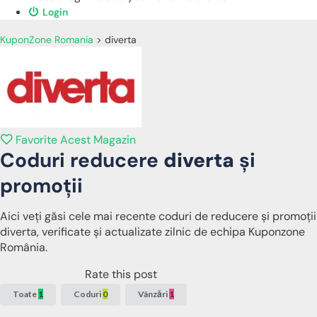
Login
KuponZone Romania
>
diverta
Favorite Acest Magazin
Coduri reducere
diverta
și
promoții
Aici veți găsi cele mai recente coduri de reducere și promoții
diverta, verificate și actualizate zilnic de echipa Kuponzone
România.
Rate this post
Toate
1
Coduri
0
Vânzări
1