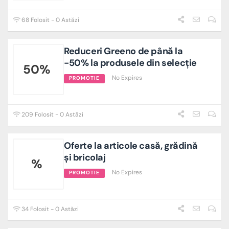
68 Folosit - 0 Astăzi
Reduceri Greeno de până la
-50% la produsele din selecție
50%
No Expires
PROMOTIE
209 Folosit - 0 Astăzi
Oferte la articole casă, grădină
și bricolaj
%
No Expires
PROMOTIE
34 Folosit - 0 Astăzi