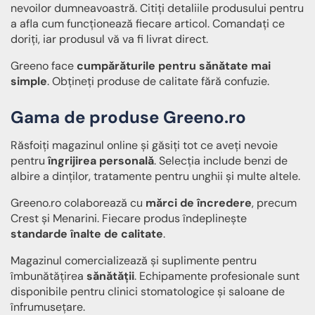
nevoilor dumneavoastră. Citiți detaliile produsului pentru
a afla cum funcționează fiecare articol. Comandați ce
doriți, iar produsul vă va fi livrat direct.
Greeno face
cumpărăturile pentru sănătate mai
simple
. Obțineți produse de calitate fără confuzie.
Gama de produse Greeno.ro
Răsfoiți magazinul online și găsiți tot ce aveți nevoie
pentru
îngrijirea personală
. Selecția include benzi de
albire a dinților, tratamente pentru unghii și multe altele.
Greeno.ro colaborează cu
mărci de încredere
, precum
Crest și Menarini. Fiecare produs îndeplinește
standarde înalte de calitate
.
Magazinul comercializează și suplimente pentru
îmbunătățirea
sănătății
. Echipamente profesionale sunt
disponibile pentru clinici stomatologice și saloane de
înfrumusețare.