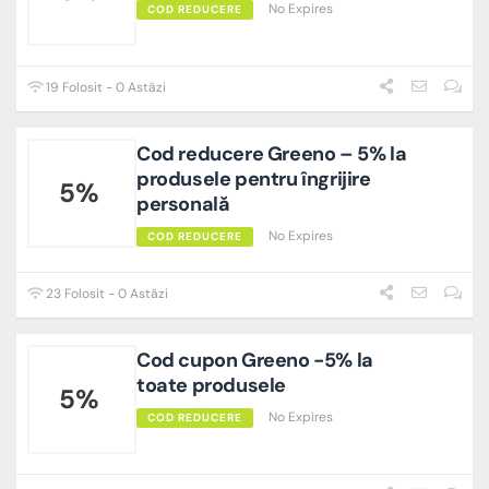
No Expires
COD REDUCERE
19 Folosit - 0 Astăzi
Cod reducere Greeno – 5% la
produsele pentru îngrijire
5%
personală
No Expires
COD REDUCERE
23 Folosit - 0 Astăzi
Cod cupon Greeno -5% la
toate produsele
5%
No Expires
COD REDUCERE