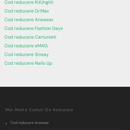
Cod reducere KitUnghii
Cod reducere Dr.Max
Cod reducere Answear
Cod reducere Fashion Days
Cod reducere Carturesti
Cod reducere eMAG
Cod reducere Sinsay
Cod reducere Nails Up
Mai Multe Coduri De Reducere
Cod reducere Answear