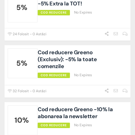
-5% Extra la TOT!
5%
No Expires
COD REDUCERE
24 Folosit - 0 Astăzi
Cod reducere Greeno
(Exclusiv): -5% la toate
5%
comenzile
No Expires
COD REDUCERE
32 Folosit - 0 Astăzi
Cod reducere Greeno -10% la
abonarea la newsletter
10%
No Expires
COD REDUCERE