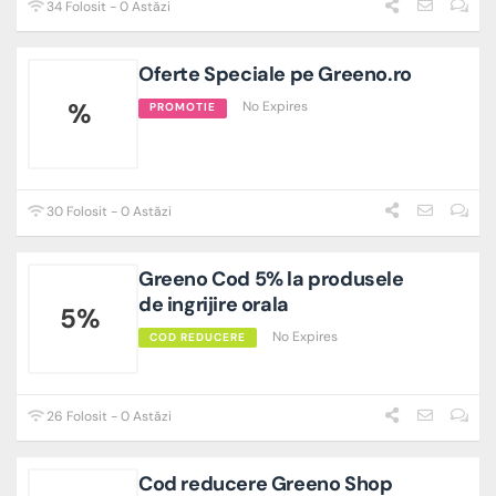
34 Folosit - 0 Astăzi
Oferte Speciale pe Greeno.ro
%
No Expires
PROMOTIE
30 Folosit - 0 Astăzi
Greeno Cod 5% la produsele
de ingrijire orala
5%
No Expires
COD REDUCERE
26 Folosit - 0 Astăzi
Cod reducere Greeno Shop