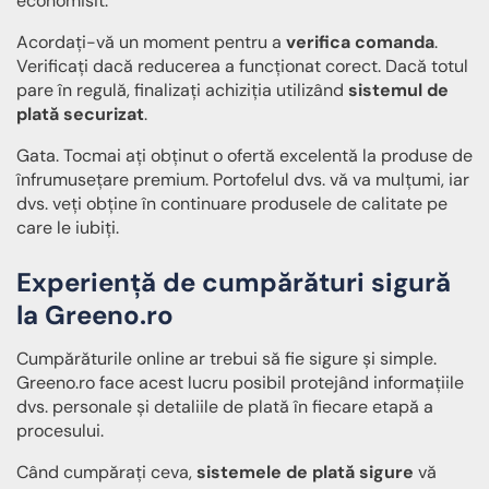
economisit.
Acordați-vă un moment pentru a
verifica comanda
.
Verificați dacă reducerea a funcționat corect. Dacă totul
pare în regulă, finalizați achiziția utilizând
sistemul de
plată securizat
.
Gata. Tocmai ați obținut o ofertă excelentă la produse de
înfrumusețare premium. Portofelul dvs. vă va mulțumi, iar
dvs. veți obține în continuare produsele de calitate pe
care le iubiți.
Experiență de cumpărături sigură
la Greeno.ro
Cumpărăturile online ar trebui să fie sigure și simple.
Greeno.ro face acest lucru posibil protejând informațiile
dvs. personale și detaliile de plată în fiecare etapă a
procesului.
Când cumpărați ceva,
sistemele de plată sigure
vă