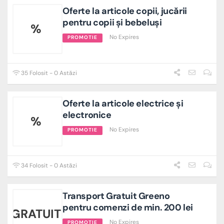
Oferte la articole copii, jucării
pentru copii și bebeluși
%
No Expires
PROMOTIE
35 Folosit - 0 Astăzi
Oferte la articole electrice și
electronice
%
No Expires
PROMOTIE
34 Folosit - 0 Astăzi
Transport Gratuit Greeno
pentru comenzi de min. 200 lei
GRATUIT
No Expires
PROMOTIE