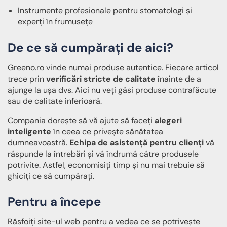
Instrumente profesionale pentru stomatologi și
experți în frumusețe
De ce să cumpărați de aici?
Greeno.ro vinde numai produse autentice. Fiecare articol
trece prin
verificări stricte de calitate
înainte de a
ajunge la ușa dvs. Aici nu veți găsi produse contrafăcute
sau de calitate inferioară.
Compania dorește să vă ajute să faceți
alegeri
inteligente
în ceea ce privește sănătatea
dumneavoastră.
Echipa de asistență pentru clienți
vă
răspunde la întrebări și vă îndrumă către produsele
potrivite. Astfel, economisiți timp și nu mai trebuie să
ghiciți ce să cumpărați.
Pentru a începe
Răsfoiți site-ul web pentru a vedea ce se potrivește