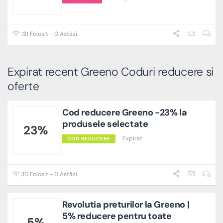
131 Folosit - 0 Astăzi
Expirat recent Greeno Coduri reducere si
oferte
Cod reducere Greeno -23% la
produsele selectate
23%
Expirat
COD REDUCERE
30 Folosit - 0 Astăzi
Revolutia preturilor la Greeno |
5% reducere pentru toate
5%