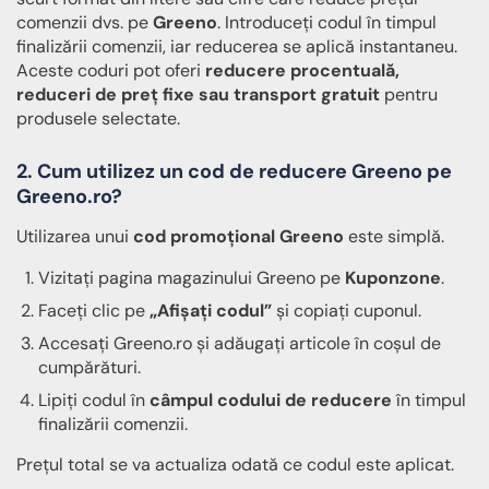
comenzii dvs. pe
Greeno
. Introduceți codul în timpul
finalizării comenzii, iar reducerea se aplică instantaneu.
Aceste coduri pot oferi
reducere procentuală,
reduceri de preț fixe sau transport gratuit
pentru
produsele selectate.
2. Cum utilizez un cod de reducere Greeno pe
Greeno.ro?
Utilizarea unui
cod promoțional Greeno
este simplă.
Vizitați pagina magazinului Greeno pe
Kuponzone
.
Faceți clic pe
„Afișați codul”
și copiați cuponul.
Accesați Greeno.ro și adăugați articole în coșul de
cumpărături.
Lipiți codul în
câmpul codului de reducere
în timpul
finalizării comenzii.
Prețul total se va actualiza odată ce codul este aplicat.