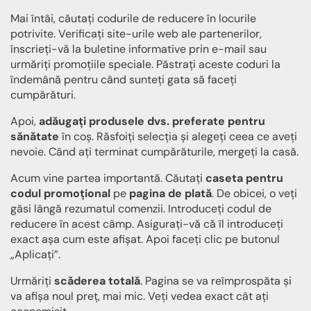
Mai întâi, căutați codurile de reducere în locurile
potrivite. Verificați site-urile web ale partenerilor,
înscrieți-vă la buletine informative prin e-mail sau
urmăriți promoțiile speciale. Păstrați aceste coduri la
îndemână pentru când sunteți gata să faceți
cumpărături.
Apoi,
adăugați produsele dvs. preferate pentru
sănătate
în coș. Răsfoiți selecția și alegeți ceea ce aveți
nevoie. Când ați terminat cumpărăturile, mergeți la casă.
Acum vine partea importantă. Căutați
caseta pentru
codul promoțional
pe
pagina de plată
. De obicei, o veți
găsi lângă rezumatul comenzii. Introduceți codul de
reducere în acest câmp. Asigurați-vă că îl introduceți
exact așa cum este afișat. Apoi faceți clic pe butonul
„Aplicați”.
Urmăriți
scăderea totală
. Pagina se va reîmprospăta și
va afișa noul preț, mai mic. Veți vedea exact cât ați