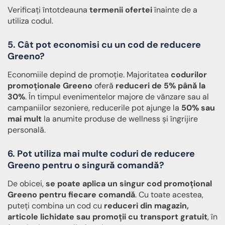
Verificați întotdeauna
termenii ofertei
înainte de a
utiliza codul.
5. Cât pot economisi cu un cod de reducere
Greeno?
Economiile depind de promoție. Majoritatea
codurilor
promoționale Greeno
oferă
reduceri de 5% până la
30%
. În timpul evenimentelor majore de vânzare sau al
campaniilor sezoniere, reducerile pot ajunge la
50% sau
mai mult
la anumite produse de wellness și îngrijire
personală.
6. Pot utiliza mai multe coduri de reducere
Greeno pentru o singură comandă?
De obicei,
se poate aplica un singur cod promoțional
Greeno pentru fiecare comandă
. Cu toate acestea,
puteți combina un cod cu
reduceri din magazin,
articole lichidate sau promoții cu transport gratuit
, în