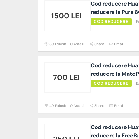
Cod reducere Huaw
reducere la Pura 8
1500 LEI
COD REDUCERE
E
39 Folosit - 0 Astăzi
Share
Email
Cod reducere Huaw
reducere la MatePa
700 LEI
COD REDUCERE
E
49 Folosit - 0 Astăzi
Share
Email
Cod reducere Huaw
reducere la FreeB