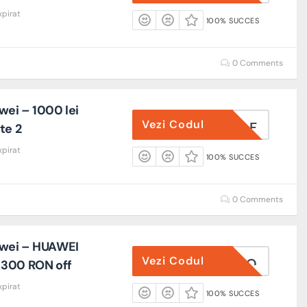
xpirat
100% SUCCES
0 Comments
ei – 1000 lei
Vezi Codul
ULTFEBAF
te 2
xpirat
100% SUCCES
0 Comments
wei – HUAWEI
Vezi Codul
00GT5PRO
 300 RON off
xpirat
100% SUCCES