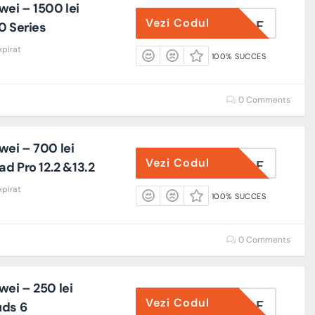
ei – 1500 lei
Vezi Codul
A80FEBAF
0 Series
xpirat
100% SUCCES
0 Comments
ei – 700 lei
Vezi Codul
ADSFEBAF
d Pro 12.2 &13.2
xpirat
100% SUCCES
0 Comments
ei – 250 lei
Vezi Codul
FB6FEBAF
uds 6