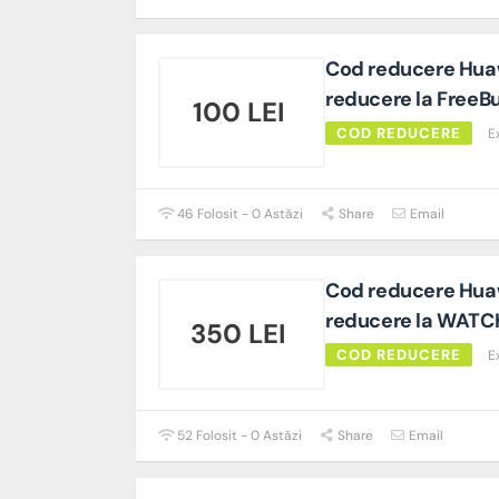
Cod reducere Huaw
reducere la FreeBu
100 LEI
COD REDUCERE
E
46 Folosit - 0 Astăzi
Share
Email
Cod reducere Huaw
reducere la WATC
350 LEI
COD REDUCERE
E
52 Folosit - 0 Astăzi
Share
Email