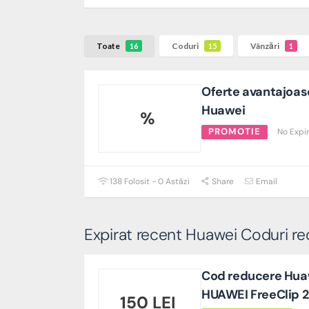
Toate
Coduri
Vânzări
16
15
1
Oferte avantajoase
Huawei
%
PROMOTIE
No Expi
138 Folosit - 0 Astăzi
Share
Email
Expirat recent Huawei Coduri re
Cod reducere Huawe
HUAWEI FreeClip 2
150 LEI