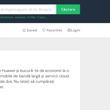
Căutare
BookZone
,
Answear
,
Dr.Max
,
Cupio
,...
Saved
Favorites
Login
re Huawei și bucură-te de economii la o
mobile de bandă largă și servicii cloud.
 de dvs. Nu ratați să cumpărați
ei.