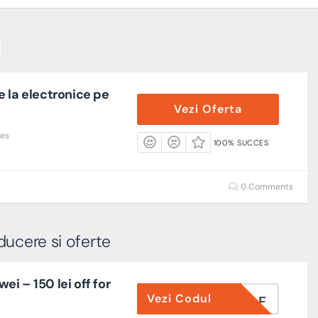
 la electronice pe
Vezi Oferta
res
100% SUCCES
0 Comments
ducere si oferte
i – 150 lei off for
Vezi Codul
EECLIPAF