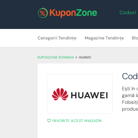
Coduri
Skip
Categorii Tendințe
Magazine Tendințe
Bl
to
content
>
KUPONZONE ROMANIA
HUAWEI
Cod
Ești în
gamă la
Folosiț
produse
FAVORITE ACEST MAGAZIN