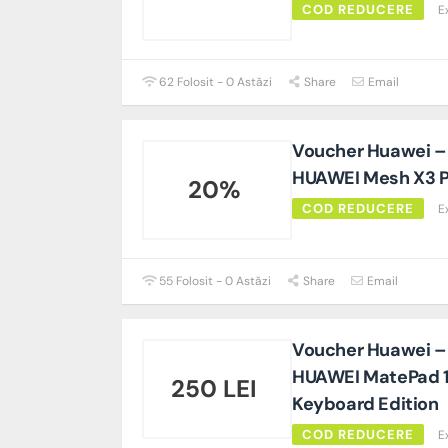
COD REDUCERE
E
62 Folosit - 0 Astăzi
Share
Email
Voucher Huawei – 
HUAWEI Mesh X3 P
20%
COD REDUCERE
E
55 Folosit - 0 Astăzi
Share
Email
Voucher Huawei – 2
HUAWEI MatePad 1
250 LEI
Keyboard Edition
COD REDUCERE
E