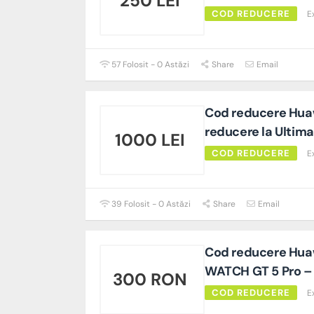
250 LEI
COD REDUCERE
E
57 Folosit - 0 Astăzi
Share
Email
Cod reducere Huaw
reducere la Ultima
1000 LEI
COD REDUCERE
E
39 Folosit - 0 Astăzi
Share
Email
Cod reducere Hua
WATCH GT 5 Pro –
300 RON
COD REDUCERE
E