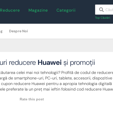
 Reducere
Magazine
Categorii
Top Căutări:
og
Despre Noi
uri reducere
Huawei
și promoții
 căutarea celei mai noi tehnologii? Profită de codul de reduce
rgă de smartphone-uri, PC-uri, tablete, accesorii, dispozitive 
i cupon reducere Huawei pentru a apropia tehnologia digitală
le preferate la un preț mai ieftin folosind cod reducere Huaw
Rate this post