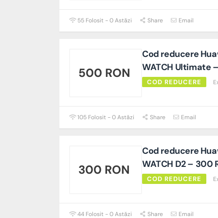
55 Folosit - 0 Astăzi
Share
Email
Cod reducere Hua
WATCH Ultimate –
500 RON
COD REDUCERE
E
105 Folosit - 0 Astăzi
Share
Email
Cod reducere Hua
WATCH D2 – 300 R
300 RON
COD REDUCERE
E
44 Folosit - 0 Astăzi
Share
Email