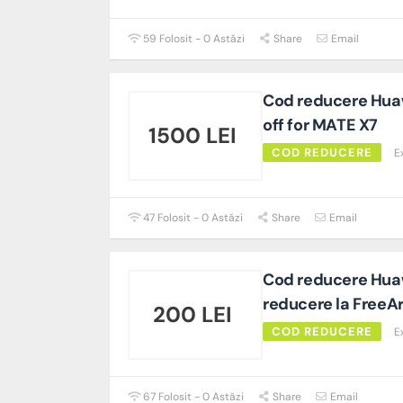
59 Folosit - 0 Astăzi
Share
Email
Cod reducere Huaw
off for MATE X7
1500 LEI
COD REDUCERE
E
47 Folosit - 0 Astăzi
Share
Email
Cod reducere Huaw
reducere la FreeA
200 LEI
COD REDUCERE
E
67 Folosit - 0 Astăzi
Share
Email