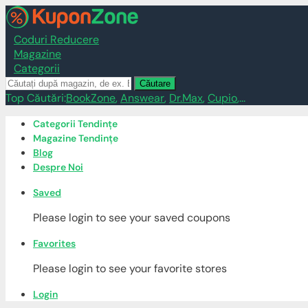
Coduri Reducere
Magazine
Categorii
Căutare
Top Căutări:
BookZone
,
Answear
,
Dr.Max
,
Cupio
,...
Skip
Categorii Tendințe
to
Magazine Tendințe
content
Blog
Despre Noi
Saved
Please login to see your saved coupons
Favorites
Please login to see your favorite stores
Login