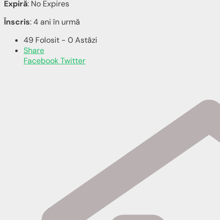
Expiră
: No Expires
Înscris
: 4 ani în urmă
49 Folosit - 0 Astăzi
Share
Facebook
Twitter