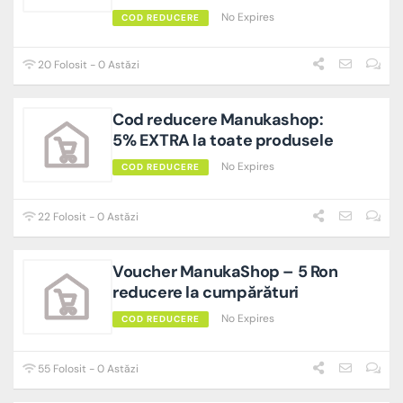
No Expires
COD REDUCERE
20 Folosit - 0 Astăzi
Cod reducere Manukashop:
5% EXTRA la toate produsele
No Expires
COD REDUCERE
22 Folosit - 0 Astăzi
Voucher ManukaShop – 5 Ron
reducere la cumpărături
No Expires
COD REDUCERE
55 Folosit - 0 Astăzi