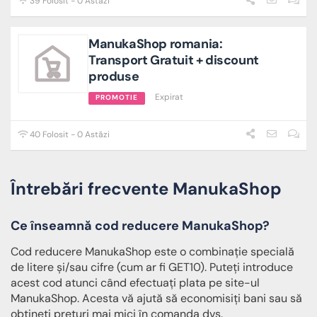
39 Folosit - 0 Astăzi
ManukaShop romania:
Transport Gratuit + discount
produse
Expirat
PROMOTIE
40 Folosit - 0 Astăzi
Întrebări frecvente ManukaShop
Ce înseamnă cod reducere ManukaShop?
Cod reducere ManukaShop este o combinație specială
de litere și/sau cifre (cum ar fi GET10). Puteți introduce
acest cod atunci când efectuați plata pe site-ul
ManukaShop. Acesta vă ajută să economisiți bani sau să
obțineți prețuri mai mici în comanda dvs.