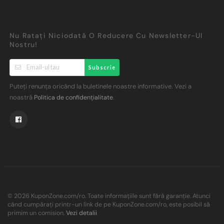
Nu Ratați Niciodată O Reducere Cu Newsletter-Ul
Nostru!
Subscrie
Puteți renunța oricând la buletinele noastre informative. Vezi a
noastră
.
Politica de confidențialitate
© 2026 KuponZone.com/ro. Toate informațiile sunt fără garanție. Atunci
când cumpărați printr-un link de pe KuponZone.com/ro, este posibil să
primim un comision.
Vezi detalii