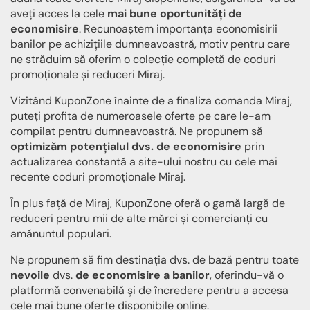
aveți acces la cele
mai bune oportunități de
economisire
. Recunoaștem importanța economisirii
banilor pe achizițiile dumneavoastră, motiv pentru care
ne străduim să oferim o colecție completă de coduri
promoționale și reduceri Miraj.
Vizitând KuponZone înainte de a finaliza comanda Miraj,
puteți profita de numeroasele oferte pe care le-am
compilat pentru dumneavoastră. Ne propunem să
optimizăm potențialul dvs. de economisire
prin
actualizarea constantă a site-ului nostru cu cele mai
recente coduri promoționale Miraj.
În plus față de Miraj, KuponZone oferă o gamă largă de
reduceri pentru mii de alte mărci și comercianți cu
amănuntul populari.
Ne propunem să fim destinația dvs. de bază pentru toate
nevoile
dvs.
de economisire a banilor
, oferindu-vă o
platformă convenabilă și de încredere pentru a accesa
cele mai bune oferte disponibile online.