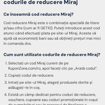
codurile de reducere Miraj
Ce înseamnă cod reducere Miraj?
Cod reducere Miraj este o combinație specială de litere
și/sau cifre (cum ar fi GET10). Puteți introduce acest cod
atunci când efectuați plata pe site-ul Miraj. Acesta vă
ajută să economisiți bani sau să obțineți prețuri mai mici
în comanda dvs.
Cum sunt utilizate codurile de reducere Miraj?
Selectați un cod Miraj curent de pe
KuponZone.com/ro, apoi faceți clic pe „Arată codul”.
Copiați codul de reducere.
Intrați pe site-ul Miraj, alegeți produsele dorite și
adăugați-le în coș.
Există un câmp dedicat pentru coduri de reducere,
vouchere, cupoane sau coduri promoționale în coșul
de cumpărături sau în procesul de finalizare a