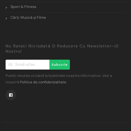
Sport & Fitness
Cărți, Muzică și Filme
Nu Ratați Niciodată O Reducere Cu Newsletter-Ul
Nostru!
Subscrie
Puteți renunța oricând la buletinele noastre informative. Vezi a
noastră
.
Politica de confidențialitate