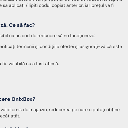
 aplicați / lipiți codul copiat anterior, iar prețul va fi
ză. Ce să fac?
ibil ca un cod de reducere să nu funcționeze:
ificați termenii și condițiile ofertei și asigurați-vă că este
ie valabilă nu a fost atinsă.
ucere OnixBox?
 valid emis de magazin, reducerea pe care o puteți obține
ecât atât.