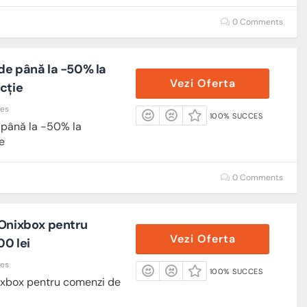
0 Comments
de până la -50% la
Vezi Oferta
cție
res
100% SUCCES
 până la -50% la
e
0 Comments
 Onixbox pentru
Vezi Oferta
00 lei
res
100% SUCCES
ixbox pentru comenzi de