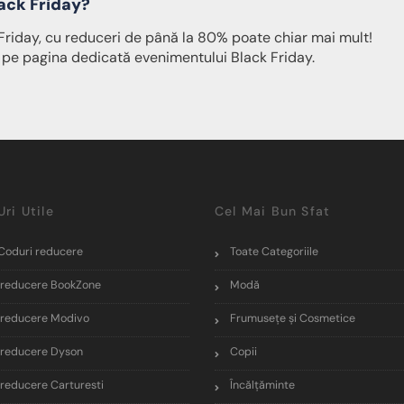
ack Friday?
Friday, cu reduceri de până la 80% poate chiar mai mult!
pe pagina dedicată evenimentului Black Friday.
Uri Utile
Cel Mai Bun Sfat
Coduri reducere
Toate Categoriile
reducere BookZone
Modă
reducere Modivo
Frumusețe și Cosmetice
reducere Dyson
Copii
reducere Carturesti
Încălţăminte