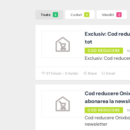
Toate
Coduri
Vânzări
4
2
2
Exclusiv: Cod red
tot
COD REDUCERE
N
Exclusiv: Cod reduce
37 Folosit - 0 Astăzi
Share
Email
Cod reducere Onix
abonarea la newsl
COD REDUCERE
N
Cod reducere Onixbo
newsletter