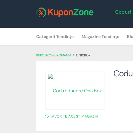
Coduri
Skip
Categorii Tendințe
Magazine Tendințe
Bl
to
content
>
KUPONZONE ROMANIA
ONIXBOX
Codu
FAVORITE ACEST MAGAZIN