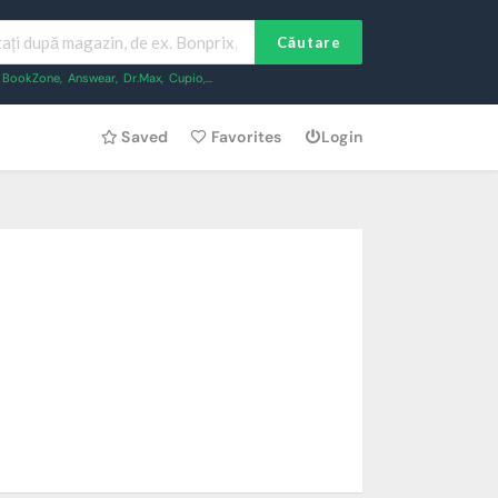
Căutare
BookZone
,
Answear
,
Dr.Max
,
Cupio
,...
Saved
Favorites
Login