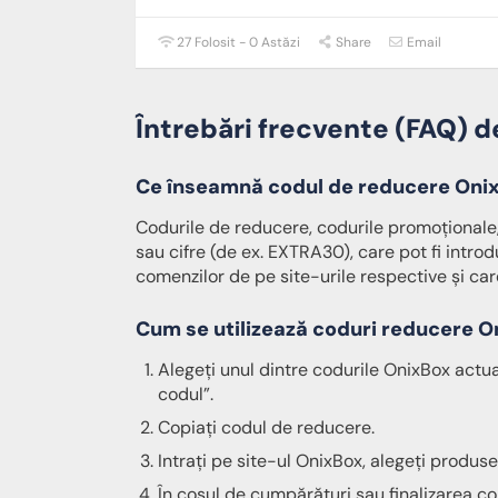
27 Folosit - 0 Astăzi
Share
Email
Întrebări frecvente (FAQ) 
Ce înseamnă codul de reducere Oni
Codurile de reducere, codurile promoționale, 
sau cifre (de ex. EXTRA30), care pot fi intro
comenzilor de pe site-urile respective și care 
Cum se utilizează coduri reducere 
Alegeți unul dintre codurile OnixBox actua
codul”.
Copiați codul de reducere.
Intrați pe site-ul OnixBox, alegeți produse
În coșul de cumpărături sau finalizarea c