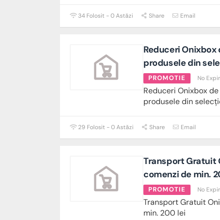
34 Folosit - 0 Astăzi
Share
Email
Reduceri Onixbox 
produsele din sele
PROMOTIE
No Expi
Reduceri Onixbox de
produsele din selecți
29 Folosit - 0 Astăzi
Share
Email
Transport Gratuit
comenzi de min. 2
PROMOTIE
No Expi
Transport Gratuit On
min. 200 lei