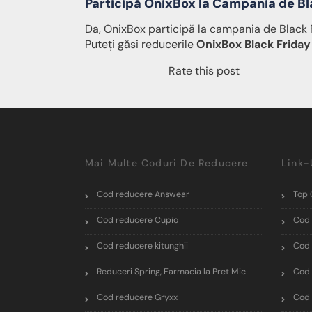
Participă OnixBox la Campania de Bl
Da, OnixBox participă la campania de Black 
Puteți găsi reducerile
OnixBox Black Friday
Rate this post
Mai Multe Coduri De Reducere
Link-
Cod reducere Answear
Top 
Cod reducere Cupio
Cod 
Cod reducere kitunghii
Cod 
Reduceri Spring, Farmacia la Pret Mic
Cod 
Cod reducere Gryxx
Cod 