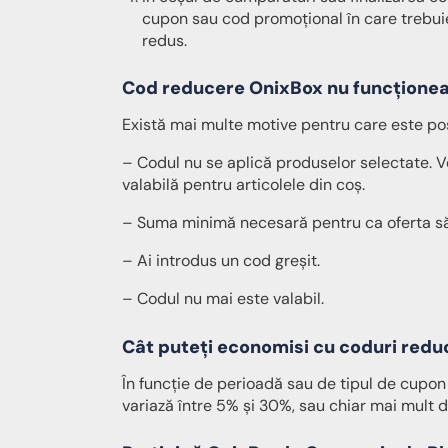
cupon sau cod promoțional în care trebuie să
redus.
Cod reducere OnixBox nu funcționea
Există mai multe motive pentru care este pos
– Codul nu se aplică produselor selectate. Ver
valabilă pentru articolele din coș.
– Suma minimă necesară pentru ca oferta să f
– Ai introdus un cod greșit.
– Codul nu mai este valabil.
Cât puteți economisi cu coduri red
În funcție de perioadă sau de tipul de cupon
variază între 5% și 30%, sau chiar mai mult d