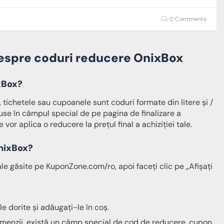
0 Comments
despre coduri reducere OnixBox
xBox?
tichetele sau cupoanele sunt coduri formate din litere și /
duse în câmpul special de pe pagina de finalizare a
vor aplica o reducere la prețul final a achiziției tale.
OnixBox?
le găsite pe KuponZone.com/ro, apoi faceți clic pe „Afișați
le dorite și adăugați-le în coș.
omenzii, există un câmp special de cod de reducere, cupon,