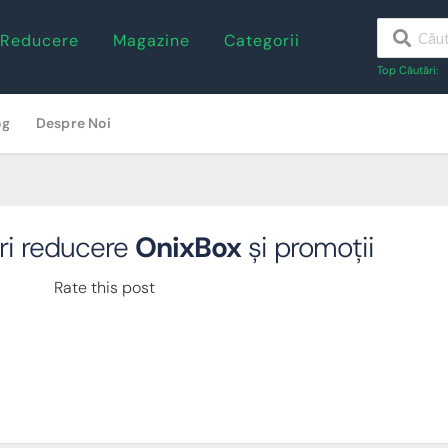
 Reducere
Magazine
Categorii
Top Căutări:
og
Despre Noi
ri reducere
OnixBox
și promoții
Rate this post