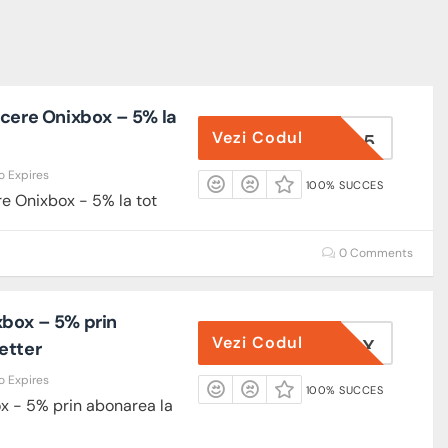
ucere Onixbox – 5% la
Vezi Codul
PONERIA5
o Expires
100% SUCCES
re Onixbox - 5% la tot
0 Comments
box – 5% prin
Vezi Codul
ONIXBOX
etter
o Expires
100% SUCCES
x - 5% prin abonarea la