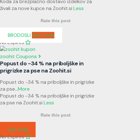
Koda za brezplačno dostavo izdelkov za
živali za nove kupce na Zoohit.si
Less
Rate this post
BRODOSLI
Get Code
No Expires
zoohit Coupons
Popust do -34 % na priboljške in
prigrizke za pse na Zoohit.si
Popust do -34 % na priboljške in prigrizke
za pse
...
More
Popust do -34 % na priboljške in prigrizke
za pse na Zoohit.si
Less
Rate this post
Get Deal
No Expires