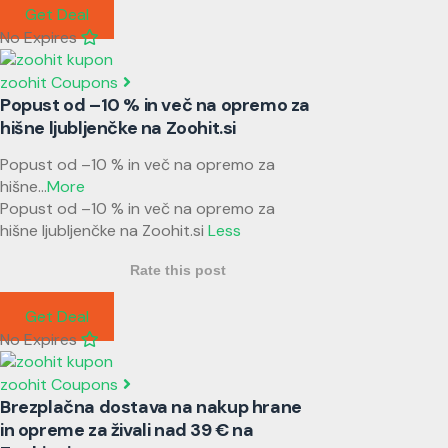
Get Deal
No Expires
zoohit Coupons
Popust od –10 % in več na opremo za
hišne ljubljenčke na Zoohit.si
Popust od –10 % in več na opremo za
hišne
...
More
Popust od –10 % in več na opremo za
hišne ljubljenčke na Zoohit.si
Less
Rate this post
Get Deal
No Expires
zoohit Coupons
Brezplačna dostava na nakup hrane
in opreme za živali nad 39 € na