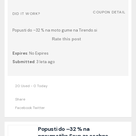
COUPON DETAIL
DID IT WORK?
Popusti do –32 % na moto gume na Tirendo.si
Rate this post
Expires
: No Expires
Submitted
: 3 leta ago
20 Used - 0 Today
Share
Facebook
Twitter
Popusti do –32 % na
pnevmatike Sava za osebna