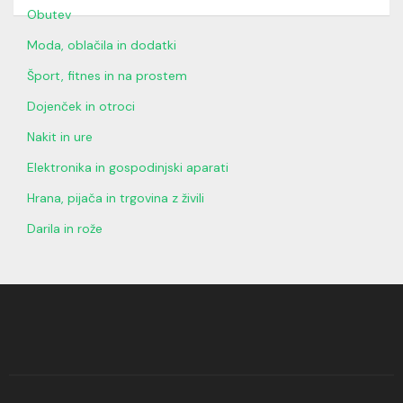
Obutev
Moda, oblačila in dodatki
Šport, fitnes in na prostem
Dojenček in otroci
Nakit in ure
Elektronika in gospodinjski aparati
Hrana, pijača in trgovina z živili
Darila in rože