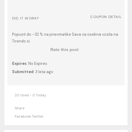
COUPON DETAIL
DID IT WORK?
Popusti do –32 % na pnevmatike Sava za osebna vozila na
Tirendo.si
Rate this post
Expires
: No Expires
Submitted
: 3 leta ago
20 Used - 0 Today
Share
Facebook
Twitter