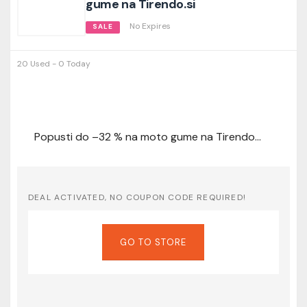
gume na Tirendo.si
No Expires
SALE
20 Used - 0 Today
Popusti do –32 % na moto gume na Tirendo.si
DEAL ACTIVATED, NO COUPON CODE REQUIRED!
GO TO STORE