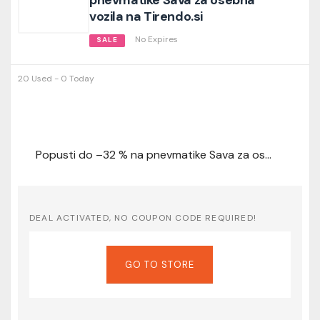
vozila na Tirendo.si
No Expires
SALE
20 Used - 0 Today
Popusti do –32 % na pnevmatike Sava za osebna vozila na Tirendo.si
DEAL ACTIVATED, NO COUPON CODE REQUIRED!
GO TO STORE