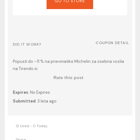
GO TO STORE
COUPON DETAIL
DID IT WORK?
Popusti do –11 % na pnevmatike Michelin za osebna vozila
na Tirendo.si
Rate this post
Expires
: No Expires
Submitted
: 3 leta ago
12 Used - 0 Today
Share