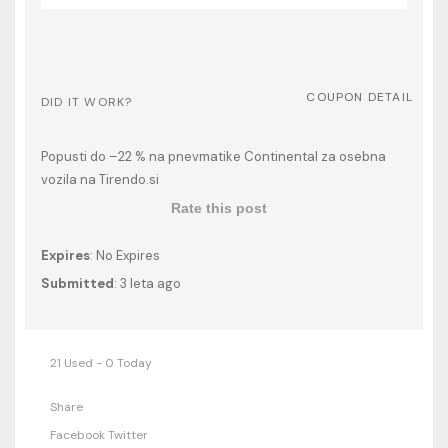
COUPON DETAIL
DID IT WORK?
Popusti do –22 % na pnevmatike Continental za osebna
vozila na Tirendo.si
Rate this post
Expires
: No Expires
Submitted
: 3 leta ago
21 Used - 0 Today
Share
Facebook
Twitter