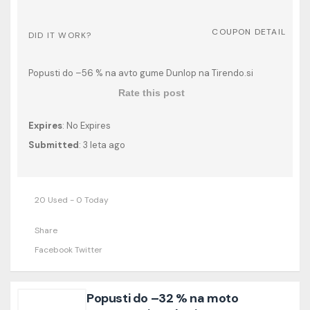
COUPON DETAIL
DID IT WORK?
Popusti do –56 % na avto gume Dunlop na Tirendo.si
Rate this post
Expires
: No Expires
Submitted
: 3 leta ago
20 Used - 0 Today
Share
Facebook
Twitter
Popusti do –32 % na moto