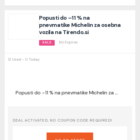
Popusti do –11 % na
pnevmatike Michelin za osebna
vozila na Tirendo.si
No Expires
SALE
12 Used - 0 Today
Popusti do –11 % na pnevmatike Michelin za osebna vozila na Tirendo.si
DEAL ACTIVATED, NO COUPON CODE REQUIRED!