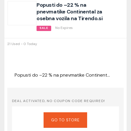
Popusti do –22 % na
pnevmatike Continental za
osebna vozila na Tirendo.si
No Expires
SALE
21 Used - 0 Today
Popusti do –22 % na pnevmatike Continental za osebna vozila na Tirendo.si
DEAL ACTIVATED, NO COUPON CODE REQUIRED!
GO TO STORE