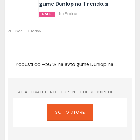
gume Dunlop na Tirendo.si
No Expires
SALE
20 Used - 0 Today
Popusti do –56 % na avto gume Dunlop na Tirendo.si
DEAL ACTIVATED, NO COUPON CODE REQUIRED!
GO TO STORE