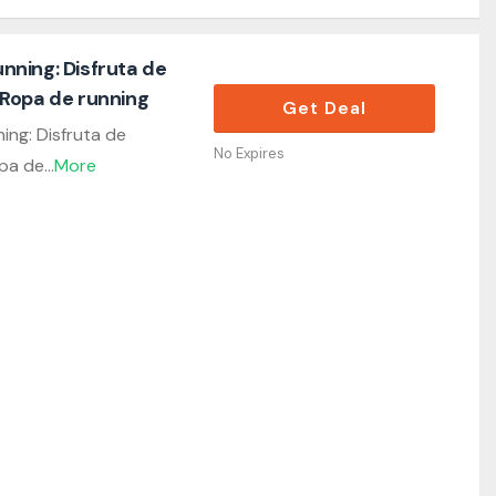
ning: Disfruta de
Ropa de running
Get Deal
ng: Disfruta de
No Expires
pa de
...
More