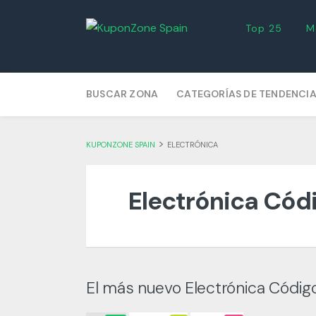
Top 25
M
Skip
BUSCAR ZONA
CATEGORÍAS DE TENDENCI
to
content
>
KUPONZONE SPAIN
ELECTRÓNICA
Electrónica Cód
El más nuevo Electrónica Códi