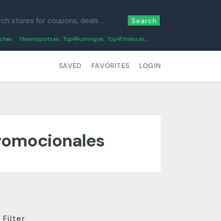
Search
ches:
11teamsports.es
,
Top4Running.es
,
Top4Fitness.es
,...
SAVED
FAVORITES
LOGIN
promocionales
Filter