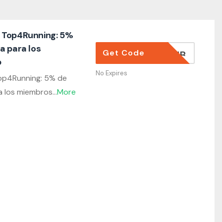
 Top4Running: 5%
a para los
Get Code
AL CLUB
b
No Expires
op4Running: 5% de
a los miembros
...
More