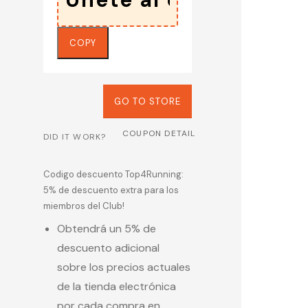
COPY
GO TO STORE
COUPON DETAIL
DID IT WORK?
Codigo descuento Top4Running:
5% de descuento extra para los
miembros del Club!
Obtendrá un 5% de
descuento adicional
sobre los precios actuales
de la tienda electrónica
por cada compra en