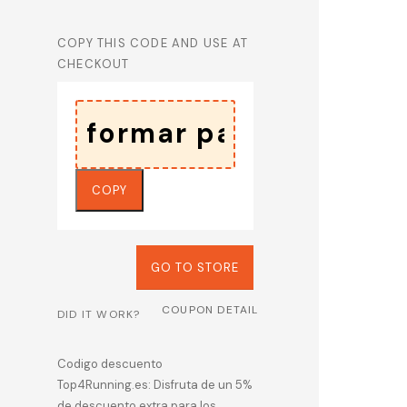
COPY THIS CODE AND USE AT
CHECKOUT
COPY
GO TO STORE
COUPON DETAIL
DID IT WORK?
Codigo descuento
Top4Running.es: Disfruta de un 5%
de descuento extra para los