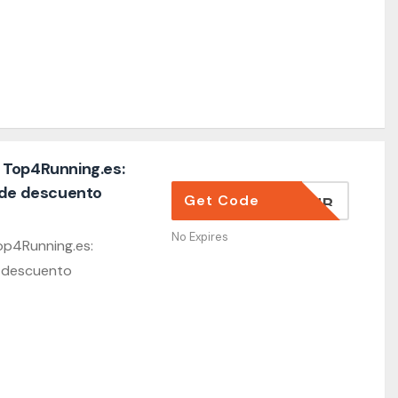
 Top4Running.es:
 de descuento
Get Code
DEL CLUB
No Expires
p4Running.es:
e descuento