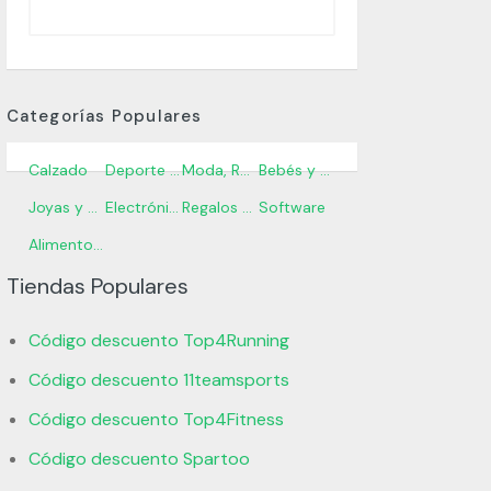
Categorías Populares
Calzado
Deporte y Fitness
Moda, Ropa y Accesorios
Bebés y Niños
Joyas y Relojes
Electrónica
Regalos y Flores
Software
Alimentos, Bebidas y Abarrotes
Tiendas Populares
Código descuento Top4Running
Código descuento 11teamsports
Código descuento Top4Fitness
Código descuento Spartoo