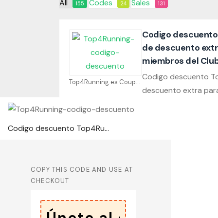
All
Codes
Sales
155
24
131
Codigo descuento
de descuento extr
miembros del Clu
Codigo descuento T
Top4Running.es Coupons
descuento extra par
Codigo descuento Top4Running: 5% de descuento extra para los miembros del Club
COPY THIS CODE AND USE AT
CHECKOUT