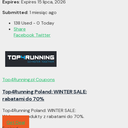
Expires
: Expires 15 lipca, 2026
Submitted
: 1 miesiąc ago
138 Used - 0 Today
Share
Facebook
Twitter
Top4Running.pl Coupons
Top4Running Poland: WINTER SALE:
rabatami do 70%
Top4Running Poland: WINTER SALE:
Wybrane produkty z rabatami do 70%.
Get Deal