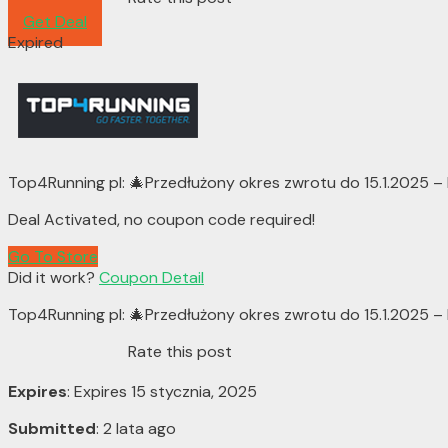
Get Deal
Expired
Top4Running pl: 🎄Przedłużony okres zwrotu do 15.1.2025 – 
Deal Activated, no coupon code required!
Go To Store
Did it work?
Coupon Detail
Top4Running pl: 🎄Przedłużony okres zwrotu do 15.1.2025 – 
Rate this post
Expires
: Expires 15 stycznia, 2025
Submitted
: 2 lata ago