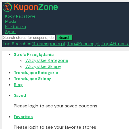
Kody Rabatowe
Moda
Elektronika
Sport
Search
Top Searches:
11teamsports.pl
,
Top4Running.pl
,
Top4Fitness.
Skip
Strefa Przeglądania
to
Wszystkie Kategorie
content
Wszystkie Sklepy
Trendujące Kategorie
Trendujące Sklepy
Blog
Saved
Please login to see your saved coupons
Favorites
Please login to see your favorite stores