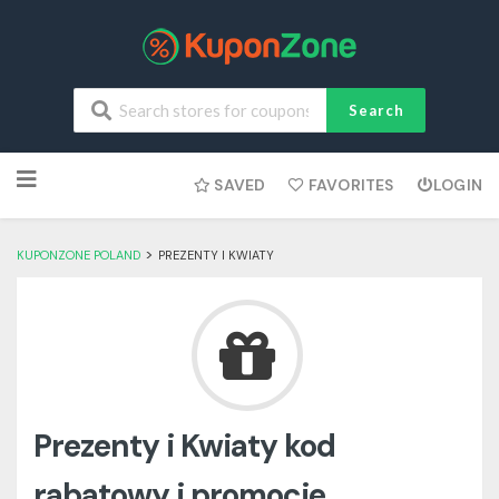
Search
Skip
SAVED
FAVORITES
LOGIN
to
content
>
KUPONZONE POLAND
PREZENTY I KWIATY
Prezenty i Kwiaty kod
rabatowy i promocje