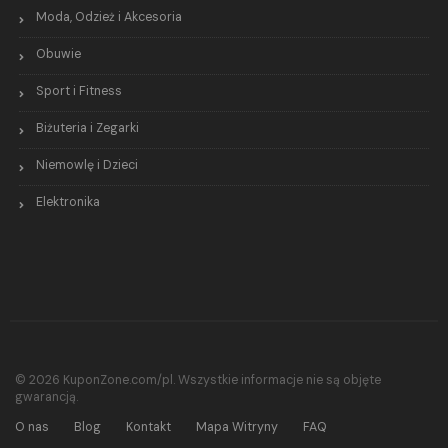
Moda, Odzież i Akcesoria
Obuwie
Sport i Fitness
Biżuteria i Zegarki
Niemowlę i Dzieci
Elektronika
© 2026 KuponZone.com/pl. Wszystkie informacje nie są objęte
gwarancją.
O nas
Blog
Kontakt
Mapa Witryny
FAQ