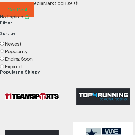
Bestsellery w MediaMarkt od 139 zł!
Get Deal
No Expires
Filter
Sort by
Newest
Popularity
Ending Soon
Expired
Popularne Sklepy