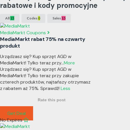
rabatowe i kody promocyjne
All
15
Codes
0
Sales
15
MediaMarkt Coupons
MediaMarkt rabat 75% na czwarty
produkt
Urządzasz się? Kup sprzęt AGD w
MediaMarkt! Tylko teraz przy
...
More
Urządzasz się? Kup sprzęt AGD w
MediaMarkt! Tylko teraz przy zakupie
czterech produktów, najtańszy otrzymasz
z rabatem aż 75%. Sprawdź!
Less
Rate this post
Get Deal
No Expires