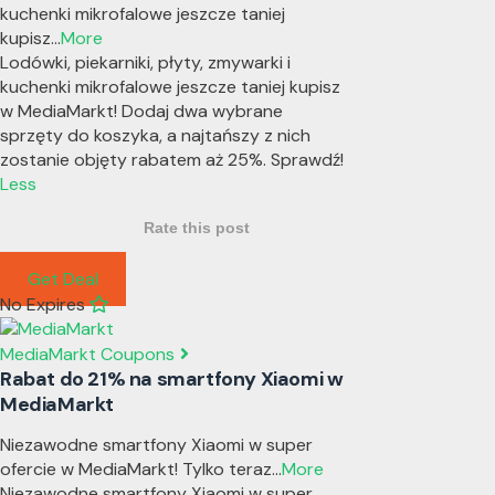
kuchenki mikrofalowe jeszcze taniej
kupisz
...
More
Lodówki, piekarniki, płyty, zmywarki i
kuchenki mikrofalowe jeszcze taniej kupisz
w MediaMarkt! Dodaj dwa wybrane
sprzęty do koszyka, a najtańszy z nich
zostanie objęty rabatem aż 25%. Sprawdź!
Less
Rate this post
Get Deal
No Expires
MediaMarkt Coupons
Rabat do 21% na smartfony Xiaomi w
MediaMarkt
Niezawodne smartfony Xiaomi w super
ofercie w MediaMarkt! Tylko teraz
...
More
Niezawodne smartfony Xiaomi w super