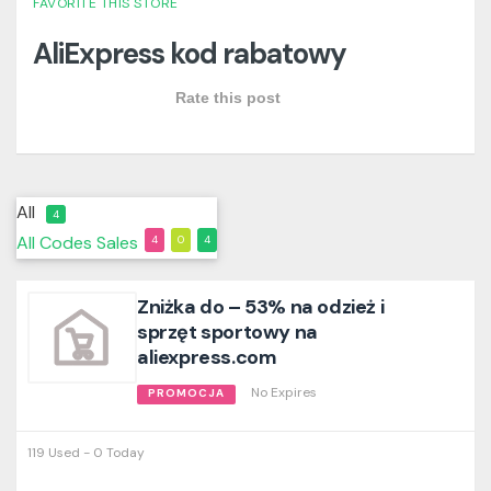
FAVORITE THIS STORE
AliExpress kod rabatowy
Rate this post
All
4
All
Codes
Sales
4
0
4
Zniżka do – 53% na odzież i
sprzęt sportowy na
aliexpress.com
No Expires
PROMOCJA
119 Used - 0 Today