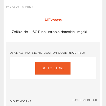
549 Used - 0 Today
Zniżka do – 60% na ubrania damskie i męskie oraz bieliznę na aliexpress.com
DEAL ACTIVATED, NO COUPON CODE REQUIRED!
GO TO STORE
COUPON DETAIL
DID IT WORK?