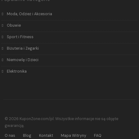
Moda, Odzież i Akcesoria
Obuwie
Sport i Fitness
Biżuteria i Zegarki
Niemowlę i Dzieci
Elektronika
© 2026 KuponZone.com/pl. Wszystkie informacje nie są objęte
gwarancją.
O nas
Blog
Kontakt
Mapa Witryny
FAQ