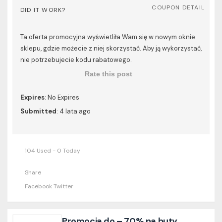
COUPON DETAIL
DID IT WORK?
Ta oferta promocyjna wyświetliła Wam się w nowym oknie
sklepu, gdzie możecie z niej skorzystać. Aby ją wykorzystać,
nie potrzebujecie kodu rabatowego.
Rate this post
Expires
: No Expires
Submitted
: 4 lata ago
104 Used - 0 Today
Share
Facebook
Twitter
Promocja do – 70% na buty