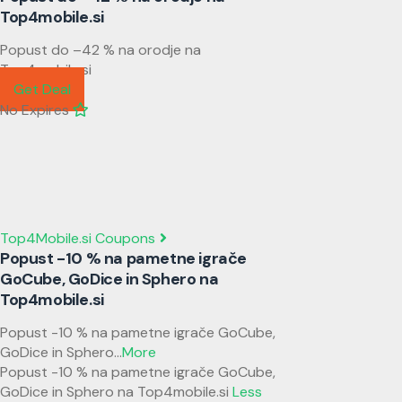
Top4mobile.si
Popust do –42 % na orodje na
Top4mobile.si
Get Deal
No Expires
Top4Mobile.si Coupons
Popust -10 % na pametne igrače
GoCube, GoDice in Sphero na
Top4mobile.si
Popust -10 % na pametne igrače GoCube,
GoDice in Sphero
...
More
Popust -10 % na pametne igrače GoCube,
GoDice in Sphero na Top4mobile.si
Less