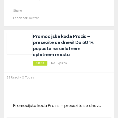
Share
Facebook
Twitter
Promocijska koda Prozis –
presezite se dnevi! Do 50 %
popusta na celotnem
spletnem mestu
No Expires
CODE
33 Used - 0 Today
Promocijska koda Prozis – presezite se dnevi! Do 50 % popusta na celotnem spletnem mestu