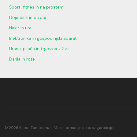
Šport, fitnes in na prostem
Dojenček in otroci
Nakit in ure
Elektronika in gospodinjski aparati
Hrana, pijača in trgovina z živili
Darila in rože
© 2026 KuponZone.com/si. Vse informacije so brez garancije.