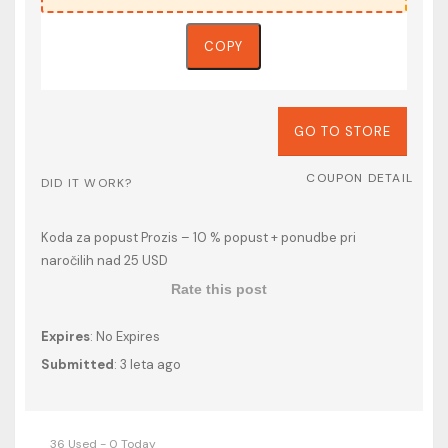
COPY
GO TO STORE
COUPON DETAIL
DID IT WORK?
Koda za popust Prozis – 10 % popust + ponudbe pri
naročilih nad 25 USD
Rate this post
Expires
: No Expires
Submitted
: 3 leta ago
36 Used - 0 Today