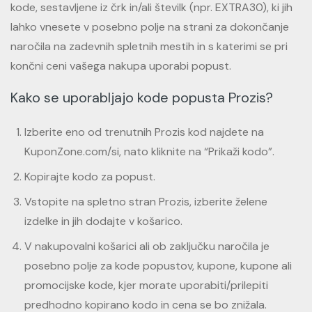
kode, sestavljene iz črk in/ali številk (npr. EXTRA30), ki jih
lahko vnesete v posebno polje na strani za dokončanje
naročila na zadevnih spletnih mestih in s katerimi se pri
končni ceni vašega nakupa uporabi popust.
Kako se uporabljajo kode popusta Prozis?
Izberite eno od trenutnih Prozis kod najdete na
KuponZone.com/si, nato kliknite na “Prikaži kodo”.
Kopirajte kodo za popust.
Vstopite na spletno stran Prozis, izberite želene
izdelke in jih dodajte v košarico.
V nakupovalni košarici ali ob zaključku naročila je
posebno polje za kode popustov, kupone, kupone ali
promocijske kode, kjer morate uporabiti/prilepiti
predhodno kopirano kodo in cena se bo znižala.