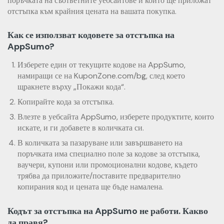
поръчката на съответните уебсайтове и които ще приложат
отстъпка към крайния цената на вашата покупка.
Как се използват кодовете за отстъпка на
AppSumo?
Изберете един от текущите кодове на AppSumo,
намиращи се на KuponZone.com/bg, след което
щракнете върху „Покажи кода“.
Копирайте кода за отстъпка.
Влезте в уебсайта AppSumo, изберете продуктите, които
искате, и ги добавете в количката си.
В количката за пазаруване или завършването на
поръчката има специално поле за кодове за отстъпка,
ваучери, купони или промоционални кодове, където
трябва да приложите/поставите предварително
копирания код и цената ще бъде намалена.
Кодът за отстъпка на AppSumo не работи. Какво
да правя?