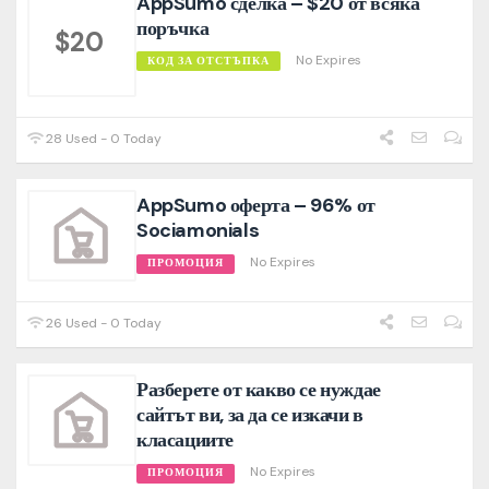
AppSumo сделка – $20 от всяка
поръчка
$20
No Expires
КОД ЗА ОТСТЪПКА
28 Used - 0 Today
AppSumo оферта – 96% от
Sociamonials
No Expires
ПРОМОЦИЯ
26 Used - 0 Today
Разберете от какво се нуждае
сайтът ви, за да се изкачи в
класациите
No Expires
ПРОМОЦИЯ