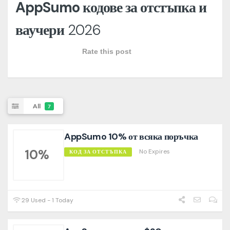
AppSumo кодове за отстъпка и
ваучери
2026
Rate this post
All
7
AppSumo 10% от всяка поръчка
10%
No Expires
КОД ЗА ОТСТЪПКА
29 Used - 1 Today