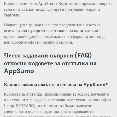
В допълнение към AppSumo, KuponZone предлага широка
гама от отстъпки за хиляди други популярни марки и
търговци.
Нашата цел е да бъдем вашето предпочитано място за
всички ваши
нужди от спестяване на пари
, като ви
предоставяме удобна и надеждна платформа за достъп до
най-добрите оферти, налични онлайн.
Често задавани въпроси (FAQ)
относно кодовете за отстъпка на
AppSumo
Какво означава кодът за отстъпка на AppSumo?
Кодовете за отстъпка, промоционалните кодове, ваучерите
или купоните са кодове, състоящи се от букви и/или цифри
(напр. EXTRA30), които могат да бъдат въведени в
специалното поле на страницата за завършване на