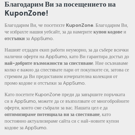
Благодарим Ви за посещението на
KuponZone!
Благодарим Ви, че посетихте
KuponZone
. Благодарим Ви,
че избрахте нашия уебсайт, за да намерите
купон кодове
и
отстъпки
за AppSumo.
Нашият отдаден екип работи неуморно, за да събере всички
налични оферти на AppSumo, като Ви гарантира достъп до
най-добрите възможности за спестяване
. Ние осъзнаваме
колко е важно да спестявате пари от покупките си, затова се
стремим да Ви предоставим изчерпателна колекция от
промо кодове и отстъпки за AppSumo.
Като посетите KuponZone преди да завършите поръчката
си в AppSumo, можете да се възползвате от многобройните
оферти, които сме събрали за вас. Нашата цел е да
оптимизираме потенциала ви за спестяване
, като
постоянно актуализираме сайта си с най-новите купон
кодове за AppSumo.