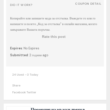
COUPON DETAIL
DID IT WORK?
Копирайте или запишете кода за отстъпка. Въведете го или го
напишете в полето „Код за отстъпка“ в онлайн магазина, когато
завършвате Вашата поръчка.
Rate this post
Expires
: No Expires
Submitted
: 2 години ago
24 Used - 0 Today
Share
Facebook
Twitter
Промоция на мъжки дрехи в