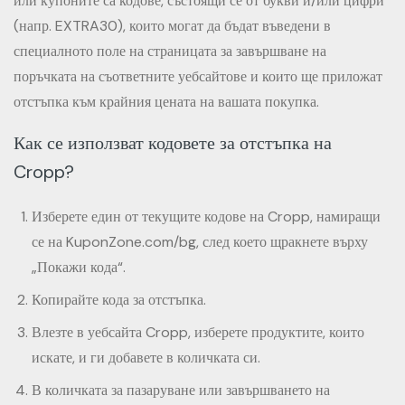
или купоните са кодове, състоящи се от букви и/или цифри
(напр. EXTRA30), които могат да бъдат въведени в
специалното поле на страницата за завършване на
поръчката на съответните уебсайтове и които ще приложат
отстъпка към крайния цената на вашата покупка.
Как се използват кодовете за отстъпка на
Cropp?
Изберете един от текущите кодове на Cropp, намиращи
се на KuponZone.com/bg, след което щракнете върху
„Покажи кода“.
Копирайте кода за отстъпка.
Влезте в уебсайта Cropp, изберете продуктите, които
искате, и ги добавете в количката си.
В количката за пазаруване или завършването на