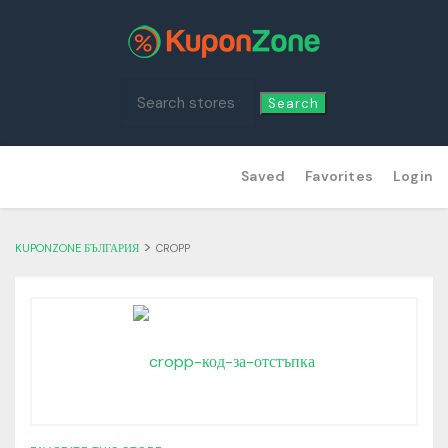
Search
Skip
Saved
Favorites
Login
to
content
>
KUPONZONE БЪЛГАРИЯ
CROPP