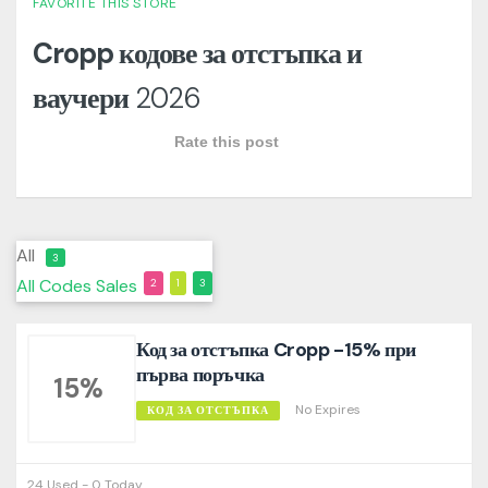
FAVORITE THIS STORE
Cropp кодове за отстъпка и
ваучери
2026
Rate this post
All
3
All
Codes
Sales
2
1
3
Код за отстъпка Cropp -15% при
първа поръчка
15%
No Expires
КОД ЗА ОТСТЪПКА
24 Used - 0 Today