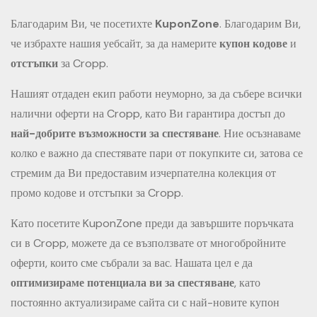
Благодарим Ви, че посетихте
KuponZone
. Благодарим Ви,
че избрахте нашия уебсайт, за да намерите
купон кодове
и
отстъпки
за Cropp.
Нашият отдаден екип работи неуморно, за да събере всички
налични оферти на Cropp, като Ви гарантира достъп до
най-добрите възможности за спестяване
. Ние осъзнаваме
колко е важно да спестявате пари от покупките си, затова се
стремим да Ви предоставим изчерпателна колекция от
промо кодове и отстъпки за Cropp.
Като посетите KuponZone преди да завършите поръчката
си в Cropp, можете да се възползвате от многобройните
оферти, които сме събрали за вас. Нашата цел е да
оптимизираме потенциала ви за спестяване
, като
постоянно актуализираме сайта си с най-новите купон