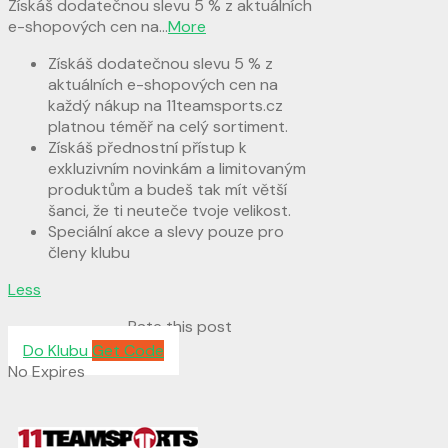
Získáš dodatečnou slevu 5 % z aktuálních
e-shopových cen na
...
More
Získáš dodatečnou slevu 5 % z
aktuálních e-shopových cen na
každý nákup na 11teamsports.cz
platnou téměř na celý sortiment.
Získáš přednostní přístup k
exkluzivním novinkám a limitovaným
produktům a budeš tak mít větší
šanci, že ti neuteče tvoje velikost.
Speciální akce a slevy pouze pro
členy klubu
Less
Rate this post
Do Klubu
Get Code
No Expires