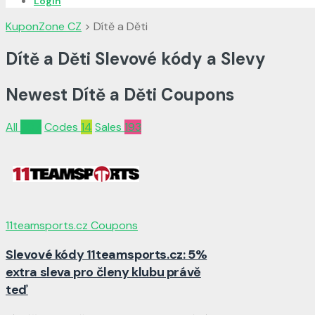
Login
KuponZone CZ
>
Dítě a Děti
Dítě a Děti Slevové kódy a Slevy
Newest Dítě a Děti Coupons
All
207
Codes
14
Sales
193
11teamsports.cz Coupons
Slevové kódy 11teamsports.cz: 5%
extra sleva pro členy klubu právě
teď