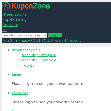
11teamsports
Top4Running
Answear
•••
Search
Top Searches:
ABOUT YOU
,
Alza.cz
,
Modivo
,...
Skip
Procházet Zónu
to
Všechny Kategorie
content
Všechny Obchody
Top 25
Saved
Please login to see your saved coupons
Favorites
Please login to see your favorite stores