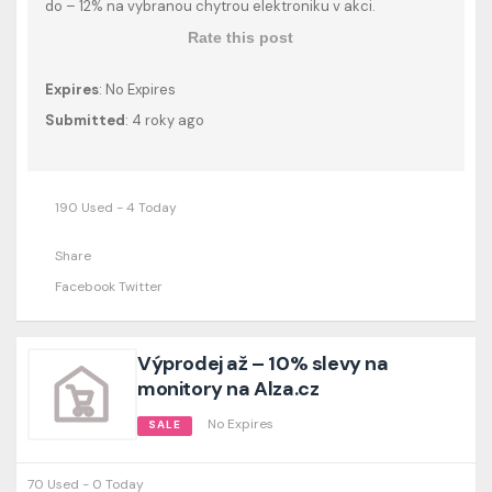
do – 12% na vybranou chytrou elektroniku v akci.
Rate this post
Expires
: No Expires
Submitted
: 4 roky ago
190 Used - 4 Today
Share
Facebook
Twitter
Výprodej až – 10% slevy na
monitory na Alza.cz
No Expires
SALE
70 Used - 0 Today