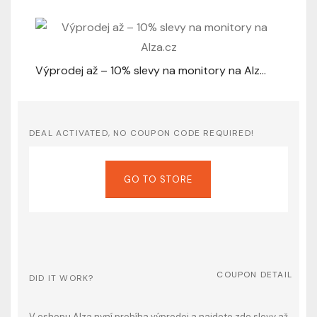
Výprodej až – 10% slevy na monitory na Alza.cz
DEAL ACTIVATED, NO COUPON CODE REQUIRED!
GO TO STORE
COUPON DETAIL
DID IT WORK?
V eshopu Alza nyní probíha výprodej a najdete zde slevy až