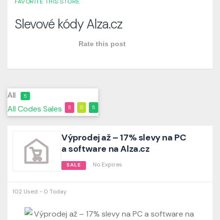
FAVORITE THIS STORE
Slevové kódy Alza.cz
Rate this post
All
5
All
Codes
Sales
5
0
5
Výprodej až – 17% slevy na PC
a software na Alza.cz
No Expires
SALE
102 Used - 0 Today