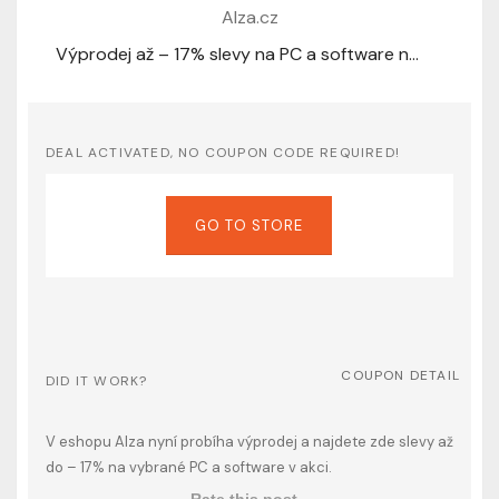
Výprodej až – 17% slevy na PC a software na Alza.cz
DEAL ACTIVATED, NO COUPON CODE REQUIRED!
GO TO STORE
COUPON DETAIL
DID IT WORK?
V eshopu Alza nyní probíha výprodej a najdete zde slevy až
do – 17% na vybrané PC a software v akci.
Rate this post