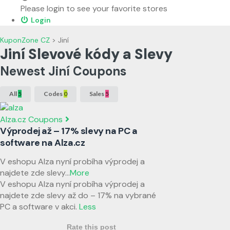
Please login to see your favorite stores
Login
KuponZone CZ
>
Jiní
Jiní Slevové kódy a Slevy
Newest Jiní Coupons
All
5
Codes
0
Sales
5
Alza.cz Coupons
Výprodej až – 17% slevy na PC a
software na Alza.cz
V eshopu Alza nyní probíha výprodej a
najdete zde slevy
...
More
V eshopu Alza nyní probíha výprodej a
najdete zde slevy až do – 17% na vybrané
PC a software v akci.
Less
Rate this post