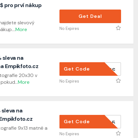
$ pro prví nákup
Get Deal
najdete slevový
No Expires
nákup.
...
More
 sleva na
na Empikfoto.cz
Get Code
A4MINUS
otografie 20x30 v
No Expires
 pokud
...
More
 sleva na
 Empikfoto.cz
Get Code
FOTKY35
tografie 9x13 matné a
No Expires