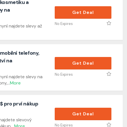
 kosmetiku a
y na
Get Deal
No Expires
yní najdete slevy až
mobilní telefony,
tví na
Get Deal
No Expires
nyní najdete slevy na
ony,
...
More
$ pro prví nákup
Get Deal
najdete slevový
No Expires
nákup.
...
More