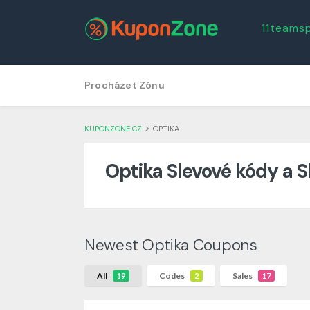
11teams
Skip
Procházet Zónu
to
content
>
KUPONZONE CZ
OPTIKA
Optika Slevové kódy a S
Newest Optika Coupons
All
Codes
Sales
19
2
17