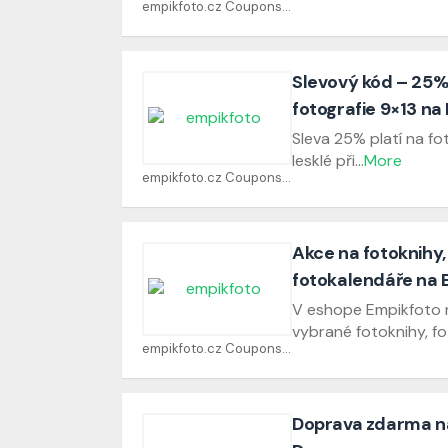
empikfoto.cz Coupons
Slevový kód – 25%
fotografie 9×13 na
Sleva 25% platí na fo
lesklé při
...
More
empikfoto.cz Coupons
Akce na fotoknihy,
fotokalendáře na 
V eshope Empikfoto n
vybrané fotoknihy, f
empikfoto.cz Coupons
Doprava zdarma n