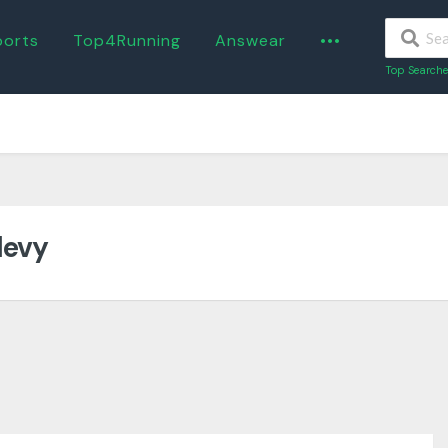
ports
Top4Running
Answear
•••
Top Searche
levy