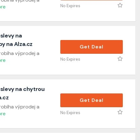
No Expires
re
 slevy na
y na Alza.cz
Get Deal
robíha výprodej a
No Expires
re
 slevy na chytrou
a.cz
Get Deal
robíha výprodej a
No Expires
re