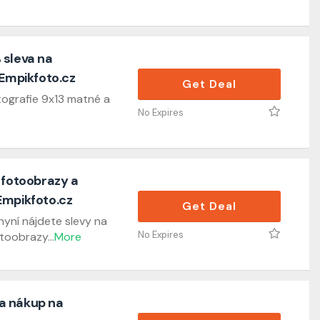
 sleva na
 Empikfoto.cz
Get Deal
tografie 9x13 matné a
No Expires
 fotoobrazy a
Empikfoto.cz
Get Deal
yní nájdete slevy na
No Expires
otoobrazy
...
More
a nákup na