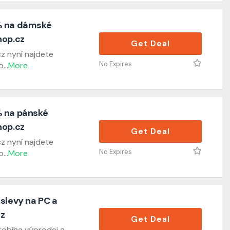
% na dámské
hop.cz
Get Deal
z nyní najdete
No Expires
o
...
More
% na pánské
hop.cz
Get Deal
z nyní najdete
No Expires
o
...
More
slevy na PC a
cz
Get Deal
robíha výprodej a