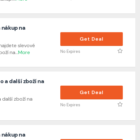
 nákup na
Get Deal
najdete slevové
No Expires
boží na
...
More
o a další zboží na
Get Deal
 další zboží na
No Expires
 nákup na