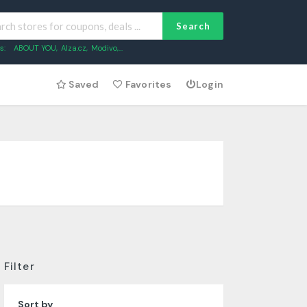
Search
s:
ABOUT YOU
,
Alza.cz
,
Modivo
,...
Saved
Favorites
Login
Filter
Sort by