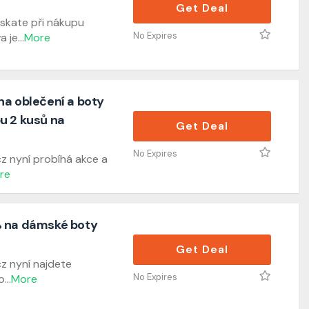
Get Deal
skate při nákupu
No Expires
a je
...
More
na oblečení a boty
u 2 kusů na
Get Deal
No Expires
 nyní probíhá akce a
re
% na dámské boty
Get Deal
z nyní najdete
No Expires
o
...
More