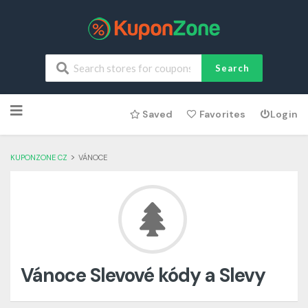
Search
Skip
Saved
Favorites
Login
to
content
>
KUPONZONE CZ
VÁNOCE
Vánoce Slevové kódy a Slevy