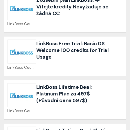
Zkušební plán LinkBoss: ❤️
Vítejte kredity Nevyžaduje se
žádná CC
LinkBoss Coupons
LinkBoss Free Trial: Basic 0$
Welcome 100 credits for Trial
Usage
LinkBoss Coupons
LinkBoss Lifetime Deal:
Platinum Plan za 497$
(Původní cena 597$)
LinkBoss Coupons