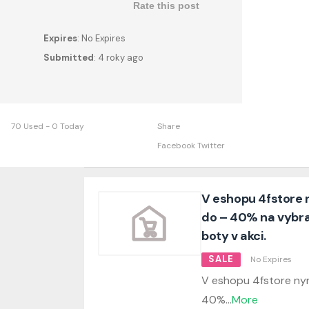
Rate this post
Expires
: No Expires
Submitted
: 4 roky ago
70 Used - 0 Today
Share
Facebook
Twitter
V eshopu 4fstore n
do – 40% na vybra
boty v akci.
SALE
No Expires
V eshopu 4fstore nyn
40%
...
More