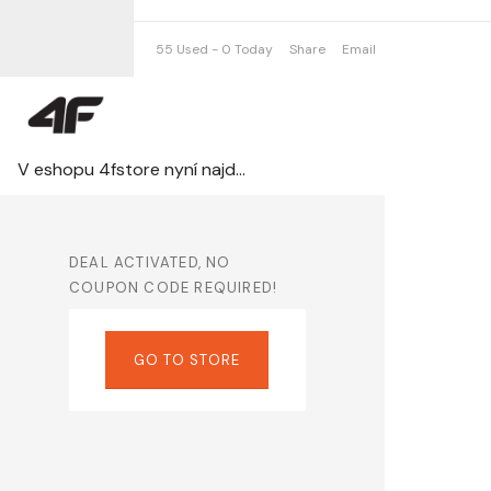
55 Used - 0 Today
Share
Email
V eshopu 4fstore nyní najdete slevy až do – 40% na vybrané pánkské oblečení a boty v akci.
DEAL ACTIVATED, NO
COUPON CODE REQUIRED!
GO TO STORE