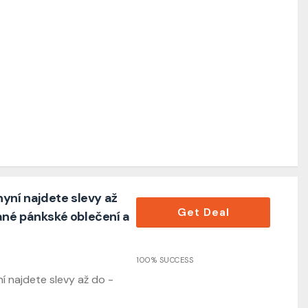
yní najdete slevy až
Get Deal
né pánkské oblečení a
100% SUCCESS
í najdete slevy až do -