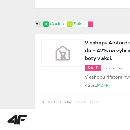
All
Codes
Sales
3
0
3
V eshopu 4fstore n
do – 42% na vybr
boty v akci.
SALE
No Expires
V eshopu 4fstore nyn
42%
...
More
70 Used - 0 Today
Share
Email