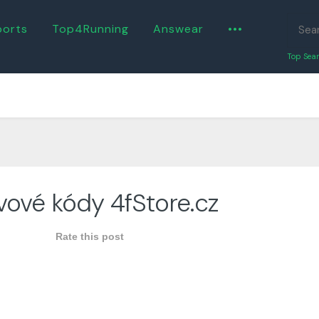
ports
Top4Running
Answear
•••
Top Sear
vové kódy 4fStore.cz
Rate this post