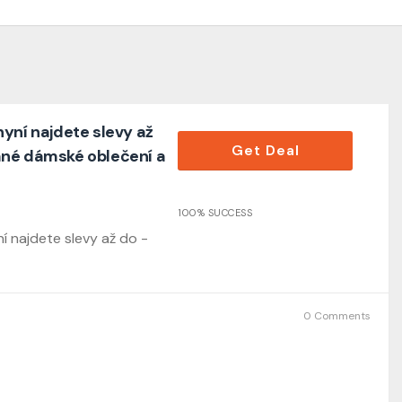
yní najdete slevy až
Get Deal
ané dámské oblečení a
100% SUCCESS
í najdete slevy až do -
0 Comments