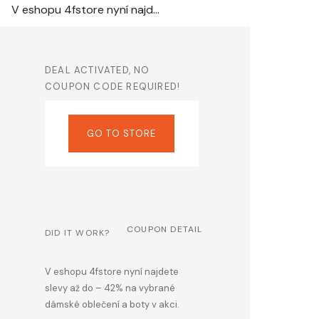
V eshopu 4fstore nyní najdete slevy až do – 42% na vybrané dámské oblečení a boty v akci.
DEAL ACTIVATED, NO
COUPON CODE REQUIRED!
GO TO STORE
COUPON DETAIL
DID IT WORK?
V eshopu 4fstore nyní najdete
slevy až do – 42% na vybrané
dámské oblečení a boty v akci.