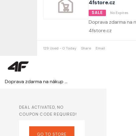
4fstore.cz
SALE
No Expires
Doprava zdarma na n
4fstore.cz
129 Used - 0 Today
Share
Email
Doprava zdarma na nákup nad 999 Kč na 4fstore.cz
DEAL ACTIVATED, NO
COUPON CODE REQUIRED!
GO TO STORE