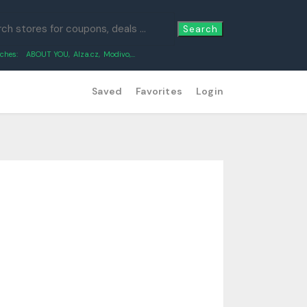
Search
ches:
ABOUT YOU
,
Alza.cz
,
Modivo
,...
Saved
Favorites
Login