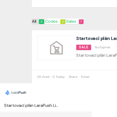
All
Codes
Sales
9
2
7
Startovací plán La
SALE
No Expires
Startovací plán LaraP
29 Used - 0 Today
Share
Email
Startovací plán LaraPush Lifetime Deal