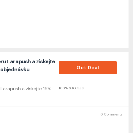
ěru Larapush a získejte
Get Deal
í objednávku
 Larapush a získejte 15%
100% SUCCESS
0 Comments