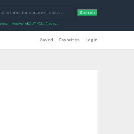
Search
ches:
Modivo
,
ABOUT YOU
,
Alza.cz
,...
Saved
Favorites
Login