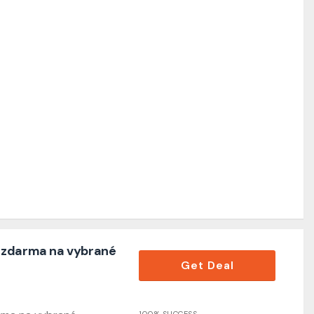
 zdarma na vybrané
Get Deal
100% SUCCESS