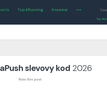
ports
Top4Running
Answear
•••
Top Sear
aPush slevovy kod
2026
Rate this post