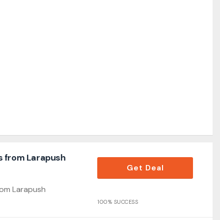
s from Larapush
Get Deal
rom Larapush
100% SUCCESS