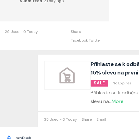
Submitted
: 2 roky ago
29 Used - 0 Today
Share
Facebook
Twitter
Přihlaste se k odb
15% slevu na prvn
SALE
No Expires
Přihlaste se k odběru
slevu na
...
More
35 Used - 0 Today
Share
Email