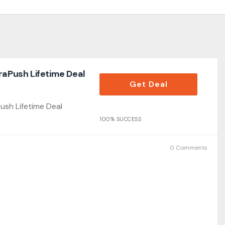
raPush Lifetime Deal
Get Deal
ush Lifetime Deal
100% SUCCESS
0 Comments