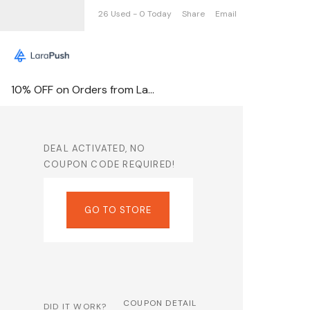
26 Used - 0 Today
Share
Email
10% OFF on Orders from Larapush
DEAL ACTIVATED, NO
COUPON CODE REQUIRED!
GO TO STORE
COUPON DETAIL
DID IT WORK?