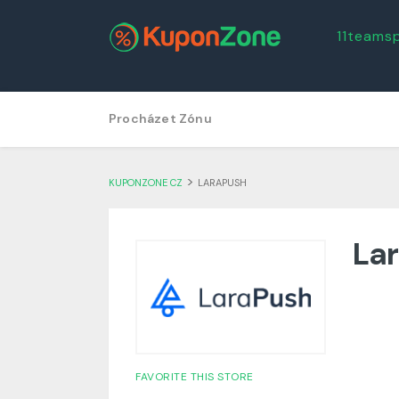
11teams
Skip
Procházet Zónu
to
content
>
KUPONZONE CZ
LARAPUSH
Lar
FAVORITE THIS STORE