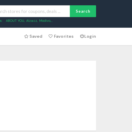
Search
s:
ABOUT YOU
,
Alza.cz
,
Modivo
,...
Saved
Favorites
Login