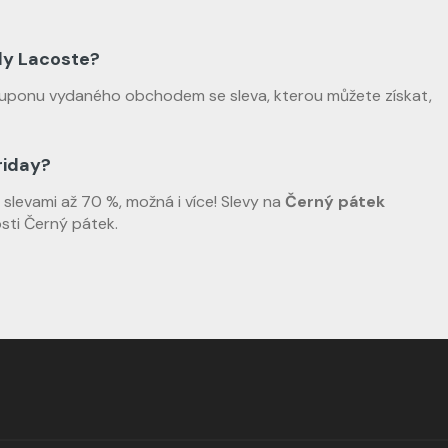
ódy Lacoste?
kuponu vydaného obchodem se sleva, kterou můžete získat,
riday?
 slevami až 70 %, možná i více! Slevy na
Černý pátek
sti Černý pátek.