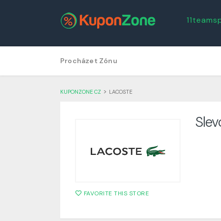
11teams
Skip
Procházet Zónu
to
content
>
KUPONZONE CZ
LACOSTE
Slev
FAVORITE THIS STORE