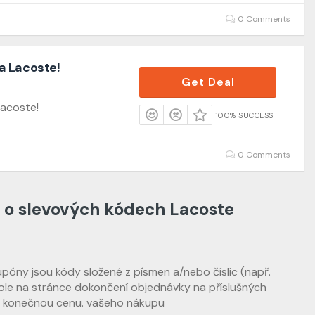
0 Comments
a Lacoste!
Get Deal
acoste!
100% SUCCESS
0 Comments
 o slevových kódech Lacoste
óny jsou kódy složené z písmen a/nebo číslic (např.
ole na stránce dokončení objednávky na příslušných
na konečnou cenu. vašeho nákupu