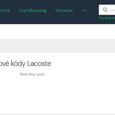
ports
Top4Running
Answear
•••
Top Searche
ové kódy Lacoste
Rate this post