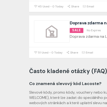
45 Used - 0 Today
Share
Email
Doprava zdarma n
SALE
No Expires
Doprava zdarma na L
51 Used - 0 Today
Share
Email
Často kladené otázky (FAQ)
Co znamená slevový kód Lacoste?
Slevové kódy, promo kódy, vouchery nebo kup
WELCOME), které lze zadat do speciálního p
webových stránkách a které uplatní slevu 