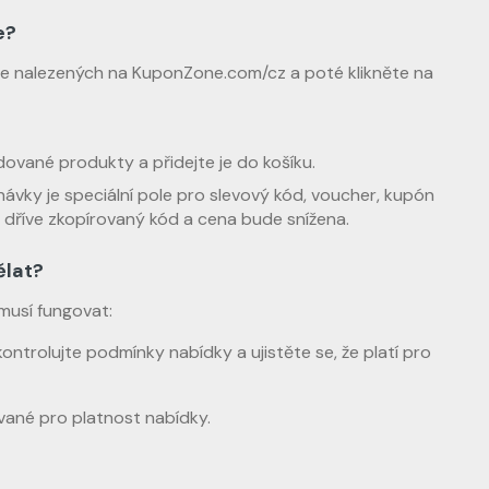
e?
te nalezených na KuponZone.com/cz a poté klikněte na
ované produkty a přidejte je do košíku.
vky je speciální pole pro slevový kód, voucher, kupón
 dříve zkopírovaný kód a cena bude snížena.
ělat?
musí fungovat:
ntrolujte podmínky nabídky a ujistěte se, že platí pro
ané pro platnost nabídky.