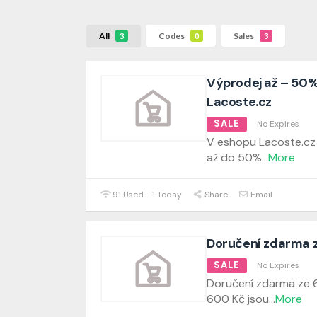
All
Codes
Sales
3
0
3
Výprodej až – 50
Lacoste.cz
SALE
No Expires
V eshopu Lacoste.cz 
až do 50%
...
More
91 Used - 1 Today
Share
Email
Doručení zdarma 
SALE
No Expires
Doručení zdarma ze 
600 Kč jsou
...
More