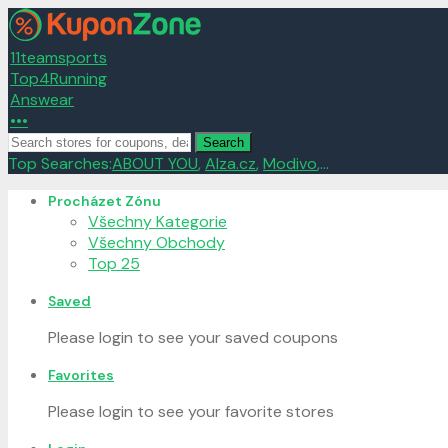
11teamsports
Top4Running
Answear
•••
Search
Top Searches:
ABOUT YOU
,
Alza.cz
,
Modivo
,...
Skip
Procházet Zónu
to
Všechny Kategorie
content
Všechny Obchody
Top 25
Saved
Please login to see your saved coupons
Favorites
Please login to see your favorite stores