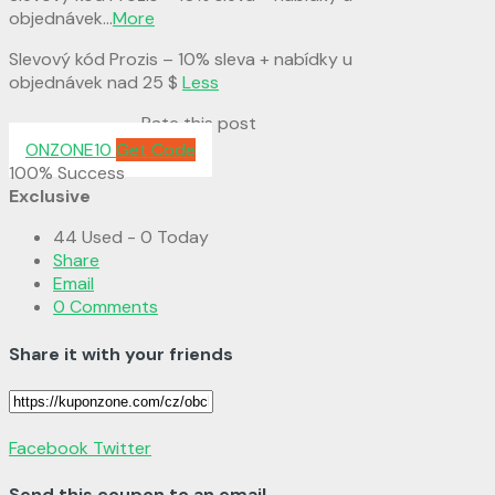
objednávek
...
More
Slevový kód Prozis – 10% sleva + nabídky u
objednávek nad 25 $
Less
Rate this post
ONZONE10
Get Code
100% Success
Exclusive
44 Used - 0 Today
Share
Email
0 Comments
Share it with your friends
Facebook
Twitter
Send this coupon to an email