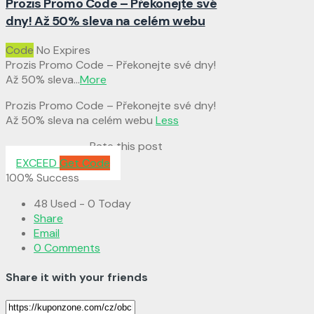
Prozis Promo Code – Překonejte své
dny! Až 50% sleva na celém webu
Code
No Expires
Prozis Promo Code – Překonejte své dny!
Až 50% sleva
...
More
Prozis Promo Code – Překonejte své dny!
Až 50% sleva na celém webu
Less
Rate this post
EXCEED
Get Code
100% Success
48 Used - 0 Today
Share
Email
0 Comments
Share it with your friends