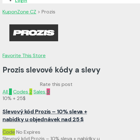
Login
KuponZone CZ
>
Prozis
Favorite This Store
Prozis slevové kódy a slevy
Rate this post
All
2
Codes
2
Sales
0
10% + 25$
Slevový kód Prozis – 10% sleva +
nabídky u objednávek nad 25 $
Code
No Expires
Slevový kód Prozis – 10% sleva + nabídky u