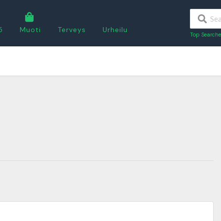
5
Muoti
Terveys
Urheilu
Top Searche