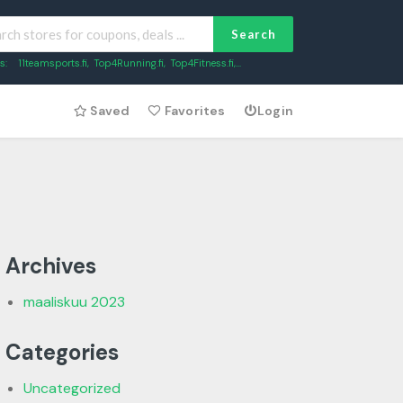
Search
s:
11teamsports.fi
,
Top4Running.fi
,
Top4Fitness.fi
,...
Saved
Favorites
Login
Archives
maaliskuu 2023
Categories
Uncategorized