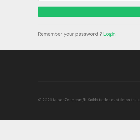
Remember your password ?
Login
© 2026 KuponZone.com/fi. Kaikki tiedot ovat ilman takuu