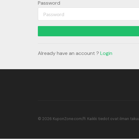
Password
Already have an account ?
Login
© 2026 KuponZone.com/fi. Kaikki tiedot ovat ilman takuu