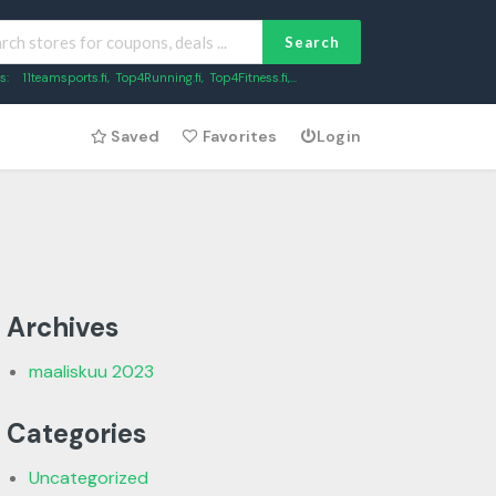
Search
s:
11teamsports.fi
,
Top4Running.fi
,
Top4Fitness.fi
,...
Saved
Favorites
Login
Archives
maaliskuu 2023
Categories
Uncategorized