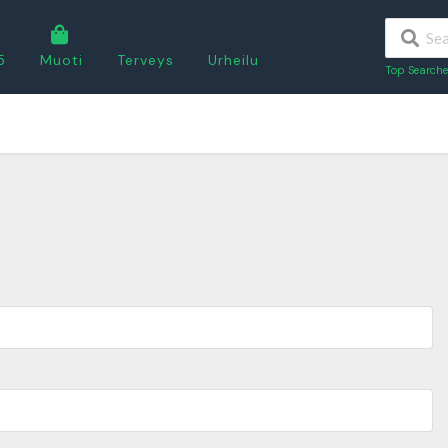
5
Muoti
Terveys
Urheilu
Top Searche