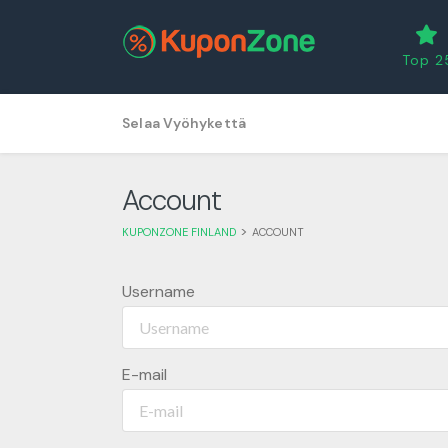
Top 2
Skip
Selaa Vyöhykettä
to
content
Account
>
KUPONZONE FINLAND
ACCOUNT
Username
E-mail