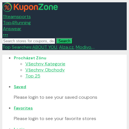
11teamsports
Top4Running
Answear
•••
Search
Top Searches:
ABOUT YOU
,
Alza.cz
,
Modivo
,...
Skip
Procházet Zónu
to
Všechny Kategorie
content
Všechny Obchody
Top 25
Saved
Please login to see your saved coupons
Favorites
Please login to see your favorite stores