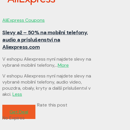
AliExpress Coupons
Slevy až – 50% na mobilní telefony,
audio a príslušenství na
Aliexpress.com
V eshopu Aliexpress nyní najdete slevy na
vybrané mobilní telefony,
...
More
V eshopu Aliexpress nyní najdete slevy na
vybrané mobilní telefony, audio video,
pouzdra, obaly, kryty a další príslušentví v
akci.
Less
Rate this post
Get Deal
No Expires