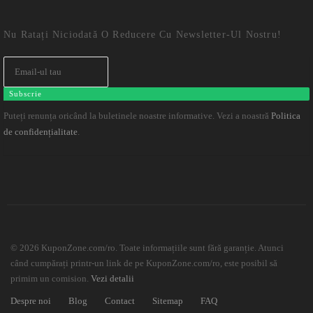
Nu Ratați Niciodată O Reducere Cu Newsletter-Ul Nostru!
Subscrie
Puteți renunța oricând la buletinele noastre informative. Vezi a noastră
Politica
.
de confidențialitate
© 2026 KuponZone.com/ro. Toate informațiile sunt fără garanție. Atunci
când cumpărați printr-un link de pe KuponZone.com/ro, este posibil să
primim un comision.
Vezi detalii
Despre noi
Blog
Contact
Sitemap
FAQ