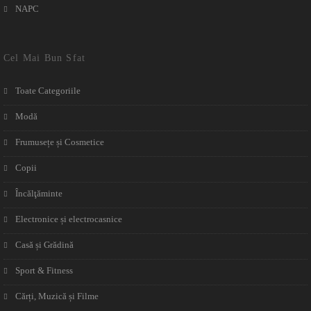
NAPC
Cel Mai Bun Sfat
Toate Categoriile
Modă
Frumusețe și Cosmetice
Copii
Încălţăminte
Electronice și electrocasnice
Casă și Grădină
Sport & Fitness
Cărți, Muzică și Filme