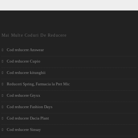
Mai Multe Coduri De Reducere
Cod reducere Answear
Cod reducere Cupio
Cod reducere kitunghii
Reduceri Spring, Farmacia la Pret Mic
Cod reducere Gryxx
Cod reducere Fashion Days
Cod reducere Dacia Plant
Cod reducere Sinsay