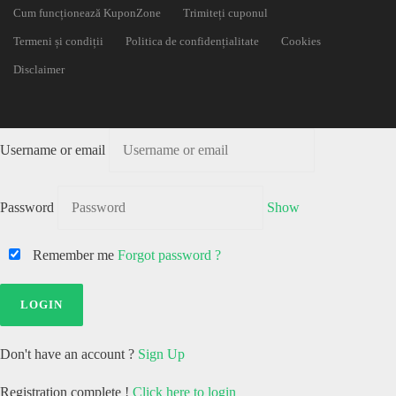
Cum funcționează KuponZone
Trimiteți cuponul
Termeni și condiții
Politica de confidențialitate
Cookies
Disclaimer
Username or email
Password
Show
Remember me
Forgot password ?
Don't have an account ?
Sign Up
Registration complete !
Click here to login