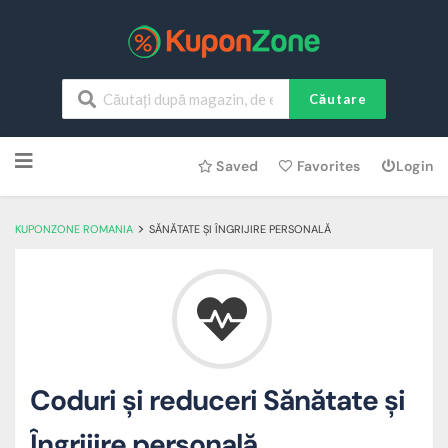
Căutare
Skip
Saved
Favorites
Login
to
content
>
KUPONZONE ROMANIA
SĂNĂTATE ȘI ÎNGRIJIRE PERSONALĂ
Coduri și reduceri Sănătate și
Îngrijire personală