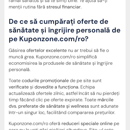
rămâi sănătos și să te simți bine. Te ajută să-ți
menții rutina fără
stresul financiar
.
De ce să cumpărați oferte de
sănătate și îngrijire personală de
pe Kuponzone.com/ro?
Găsirea
ofertelor excelente
nu ar trebui să fie o
muncă grea. Kuponzone.com/ro simplifică
economisirea la produsele de sănătate și îngrijire
personală.
Toate
codurile promoționale
de pe site sunt
verificate
și
dovedite a funcționa
. Echipa
actualizează ofertele zilnic, astfel încât să nu pierdeți
timp făcând clic pe oferte expirate. Toate
mărcile
dvs. preferate de sănătate și wellness
sunt adunate
într-un singur loc, facilitând compararea prețurilor.
Kuponzone.com/ro oferă
reduceri speciale online
pe
care nu le veți găsi nicăieri altundeva. Site-ul este