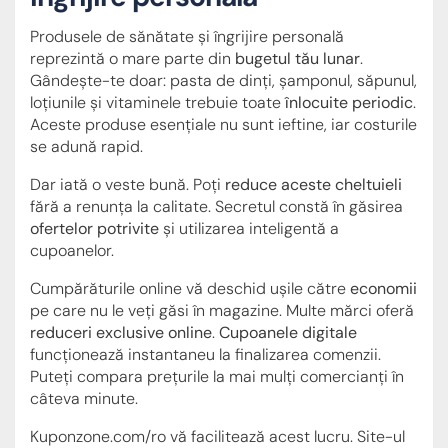
Produsele de sănătate și îngrijire personală
reprezintă o mare parte din
bugetul tău lunar
.
Gândește-te doar: pasta de dinți, șamponul, săpunul,
loțiunile și vitaminele trebuie toate
înlocuite periodic
.
Aceste produse esențiale nu sunt ieftine, iar costurile
se adună rapid.
Dar iată o veste bună. Poți
reduce aceste cheltuieli
fără a renunța la calitate. Secretul constă în găsirea
ofertelor potrivite
și utilizarea inteligentă a
cupoanelor.
Cumpărăturile online vă deschid ușile către
economii
pe care nu le veți găsi în magazine. Multe mărci oferă
reduceri exclusive online
.
Cupoanele digitale
funcționează instantaneu la finalizarea comenzii.
Puteți compara prețurile la mai mulți comercianți în
câteva minute.
Kuponzone.com/ro vă facilitează acest lucru. Site-ul