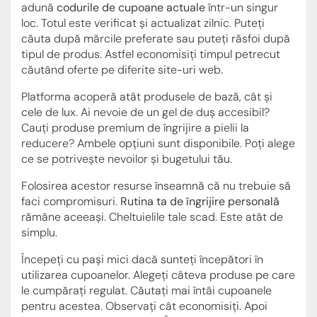
adună
codurile de cupoane actuale
într-un singur
loc. Totul este verificat și actualizat zilnic. Puteți
căuta după mărcile preferate sau puteți răsfoi după
tipul de produs. Astfel economisiți timpul petrecut
căutând oferte pe diferite site-uri web.
Platforma acoperă atât produsele de bază, cât și
cele de lux. Ai nevoie de un gel de duș accesibil?
Cauți produse premium de îngrijire a pielii la
reducere? Ambele opțiuni sunt disponibile. Poți alege
ce se potrivește nevoilor și bugetului tău.
Folosirea acestor resurse înseamnă că nu trebuie să
faci compromisuri.
Rutina ta de îngrijire personală
rămâne aceeași. Cheltuielile tale scad. Este atât de
simplu.
Începeți cu pași mici dacă sunteți începători în
utilizarea cupoanelor. Alegeți câteva produse pe care
le cumpărați regulat. Căutați mai întâi cupoanele
pentru acestea. Observați cât economisiți. Apoi