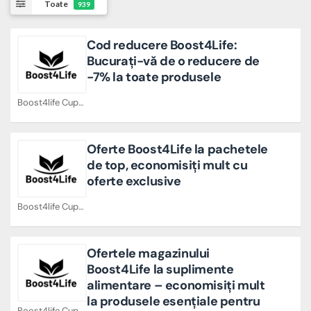
Toate
939
Cod reducere Boost4Life:
Bucurați-vă de o reducere de
-7% la toate produsele
Boost4life Cupoane
Oferte Boost4Life la pachetele
de top, economisiți mult cu
oferte exclusive
Boost4life Cupoane
Ofertele magazinului
Boost4Life la suplimente
alimentare – economisiți mult
la produsele esențiale pentru
Boost4life Cupoane