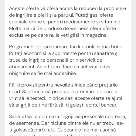
Aceste oferte vă oferă acces la
reduceri
la produsele
de îngrijire a pielii și a părului. Puteți găsi oferte
speciale online și pentru medicamente și vitamine.
Multe mărci de produse de wellness oferă
oferte
exclusive
pe care nu le veți găsi în magazine.
Programele de rambursare fac lucrurile și mai bune.
Puteți economisi la suplimente pentru sănătate și
truse de îngrijire personală prin servicii de
abonament. Acest lucru face ca achizițiile dvs.
obișnuite să fie mai accesibile.
Fă-ți provizii pentru
nevoile zilnice
când prețurile
scad. Sau încearcă produsele premium pe care ai
vrut să le testezi. În orice caz, aceste oferte te ajută
să ai grijă de tine fără să-ți golești contul bancar.
Sănătatea ta contează. Îngrijirea personală contează,
de asemenea. Dar niciuna dintre ele nu ar trebui să-
ți golească portofelul. Cupoanele fac mai ușor să