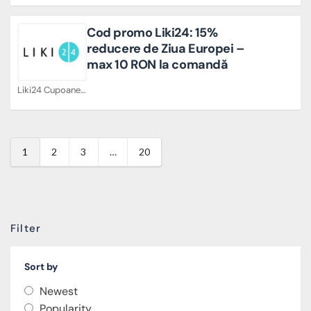
Cod promo Liki24: 15%
reducere de Ziua Europei –
max 10 RON la comandă
Liki24 Cupoane
1
2
3
…
20
Filter
Sort by
Newest
Popularity