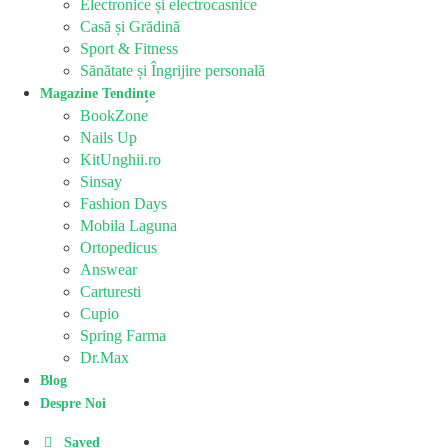
Electronice și electrocasnice
Casă și Grădină
Sport & Fitness
Sănătate și Îngrijire personală
Magazine Tendințe
BookZone
Nails Up
KitUnghii.ro
Sinsay
Fashion Days
Mobila Laguna
Ortopedicus
Answear
Carturesti
Cupio
Spring Farma
Dr.Max
Blog
Despre Noi
Saved