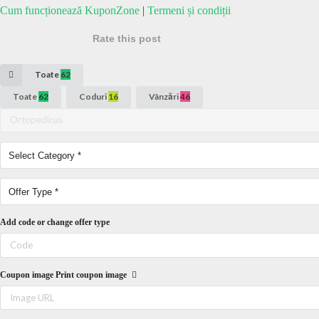
Cum funcționează KuponZone
|
Termeni și condiții
Rate this post
Toate
62
Toate
62
Coduri
16
Vânzări
46
Add code or change offer type
Coupon image
Print coupon image